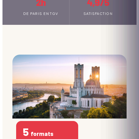
2h
4,9/5
DE PARIS EN TGV
SATISFACTION
5
formats