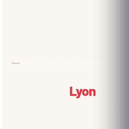
TEAM BUILDING À LYON ET SA RÉGION
Vos team building
d'équipe à
Lyon
.
Presqu'île, Vieux-Lyon, Confluence, Croix-Rousse :
nous créons vos événements d'équipe dans la cité
des Lumières, avec 100% de savoir-faire local.