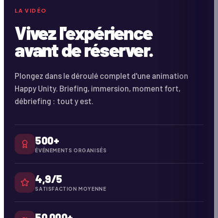
Coming Soon
DURÉE ·
2:18
LA VIDÉO
Vivez l'expérience
avant de réserver.
Plongez dans le déroulé complet d'une animation
Happy Unity. Briefing, immersion, moment fort,
débriefing : tout y est.
500+
ÉVÉNEMENTS ORGANISÉS
4,9/5
SATISFACTION MOYENNE
50 000+