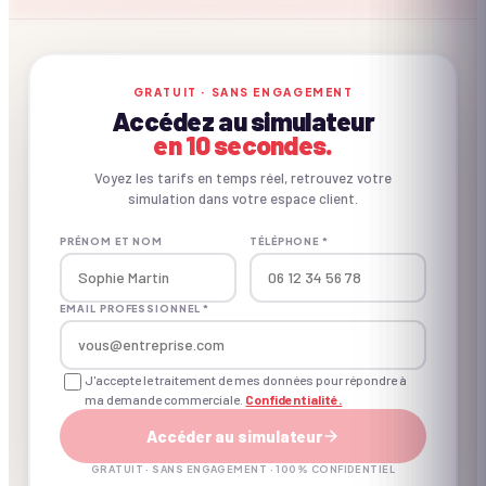
CE QU'ON APPORTE
GRATUIT · SANS ENGAGEMENT
Accédez au simulateur
Inclus vs. non inclus.
en 10 secondes.
Voyez les tarifs en temps réel, retrouvez votre
simulation dans votre espace client.
✓ INCLUS
PRÉNOM ET NOM
TÉLÉPHONE *
Concept créé pour le B2B
EMAIL PROFESSIONNEL *
Matériel d'animation
J'accepte le traitement de mes données pour répondre à
ma demande commerciale.
Confidentialité.
Animateur(s) professionnel(s)
Accéder au simulateur
Coordination d'un expert à J-7
GRATUIT · SANS ENGAGEMENT · 100% CONFIDENTIEL