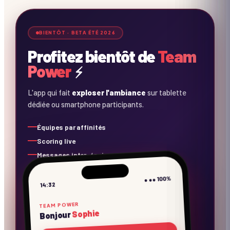
⚡
⚡
⚡
BIENTÔT · BETA ÉTÉ 2026
Profitez bientôt de
Team
Power
⚡
L'app qui fait
exploser l'ambiance
sur tablette
dédiée ou smartphone participants.
Équipes par affinités
Scoring live
Messages inter-équipes
Concours photos
● ●● 100%
Playlist collaborative
14:32
Rappels consignes
TEAM POWER
Sophie
Bonjour