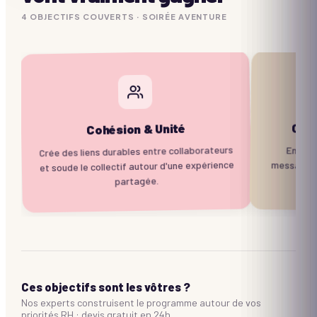
4
OBJECTIF
S
COUVERTS ·
SOIRÉE AVENTURE
Com
Cohésion & Unité
Crée des liens durables entre collaborateurs
Entraîn
message 
et soude le collectif autour d'une expérience
partagée.
Ces objectifs sont les vôtres ?
Nos experts construisent le programme autour de vos
priorités RH : devis gratuit en 24h.