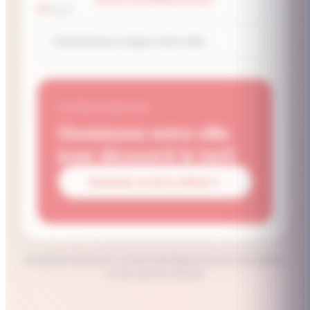
VILLE
VOTRE ESTIMATION
Choisissez votre ville
pour découvrir le tarif.
Demander le devis officiel
Estimation indicative · le tarif final dépend du lieu, de la saison
et des options choisies