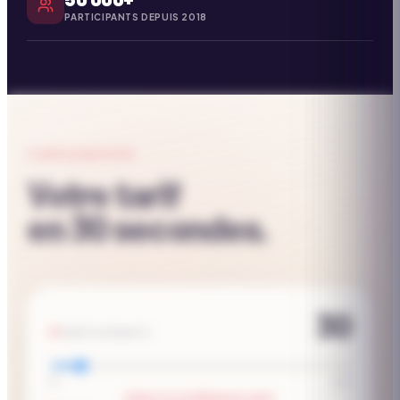
PARTICIPANTS DEPUIS 2018
CONFIGURATEUR
Votre tarif
en 30 secondes.
30
PARTICIPANTS
10
250
EFFECTIF SUPÉRIEUR À 250P