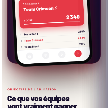
TON ÉQUIPE
Team Crimson ⚡
2 340
SCORE
2580
Team Sand
1
2340
Team Crimson
2
2190
Team Blush
3
⚡
🎵
💬
📸
OBJECTIFS DE L'ANIMATION
Ce que vos équipes
vont vraiment gagner