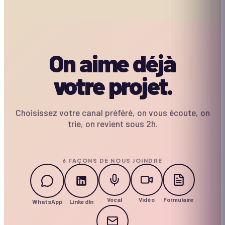
CASINO & STANDS
MOBILE
MOBILE
On aime déjà
votre projet.
Choisissez votre canal préféré, on vous écoute, on
trie, on revient sous 2h.
6 FAÇONS DE NOUS JOINDRE
Vocal
Vidéo
Formulaire
WhatsApp
LinkedIn