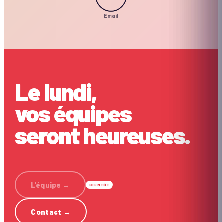
Email
Le lundi,
vos équipes
seront heureuses.
L'équipe
→
BIENTÔT
Contact
→