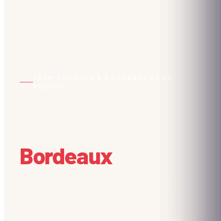
TEAM BUILDING À BORDEAUX ET SA
RÉGION
Vos team building
d'équipe à
Bordeaux
.
Saint-Pierre, les Chartrons, Darwin, les Bassins à
Flot : nous organisons vos animations dans la
capitale mondiale du vin, entre Garonne et océan.