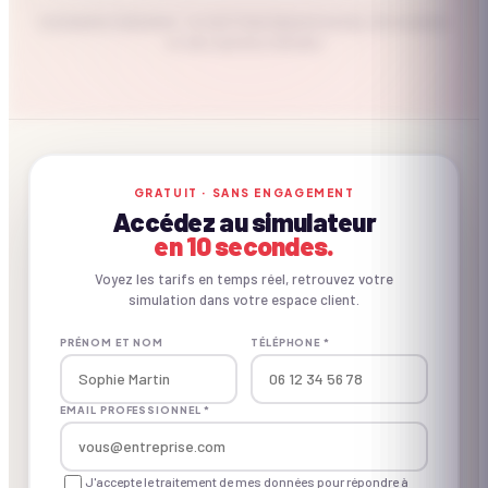
Estimation indicative · le tarif final dépend du lieu, de la saison
et des options choisies
CE QU'ON APPORTE
GRATUIT · SANS ENGAGEMENT
Accédez au simulateur
Inclus vs. non inclus.
en 10 secondes.
Voyez les tarifs en temps réel, retrouvez votre
simulation dans votre espace client.
✓ INCLUS
PRÉNOM ET NOM
TÉLÉPHONE *
Concept créé pour le B2B
EMAIL PROFESSIONNEL *
Matériel d'animation
J'accepte le traitement de mes données pour répondre à