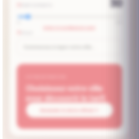
30
PARTICIPANTS
10
250
EFFECTIF SUPÉRIEUR À 250P
VILLE
VOTRE ESTIMATION
Choisissez votre ville
pour découvrir le tarif.
Demander le devis officiel