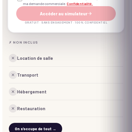
ma demande commerciale.
Confidentialité.
Animateur(s) professionnel(s)
Accéder au simulateur
Coordination d'un expert à J-7
GRATUIT · SANS ENGAGEMENT · 100% CONFIDENTIEL
✗ NON INCLUS
Location de salle
Transport
Hébergement
Restauration
On s'occupe de tout →