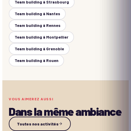
Team building à
Strasbourg
Team building à
Nantes
Team building à
Rennes
Team building à
Montpellier
Team building à
Grenoble
Team building à
Rouen
VOUS AIMEREZ AUSSI
Dans la même ambiance
Dance Like Michael
Toutes nos activités
Body Percussions