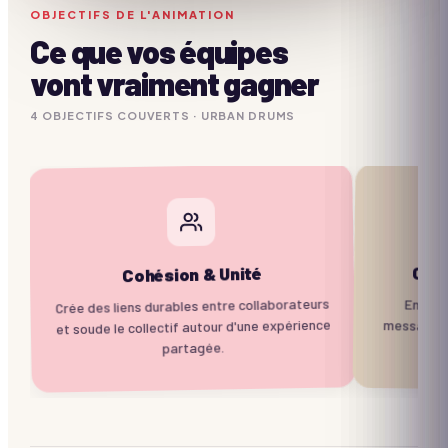
OBJECTIFS DE L'ANIMATION
Ce que vos équipes
vont vraiment gagner
4
OBJECTIF
S
COUVERTS ·
URBAN DRUMS
Com
Cohésion & Unité
Crée des liens durables entre collaborateurs
Entraîn
message 
et soude le collectif autour d'une expérience
partagée.