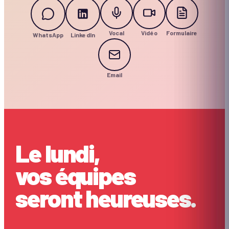
Vocal
Vidéo
Formulaire
WhatsApp
LinkedIn
Email
Le lundi,
vos équipes
seront heureuses.