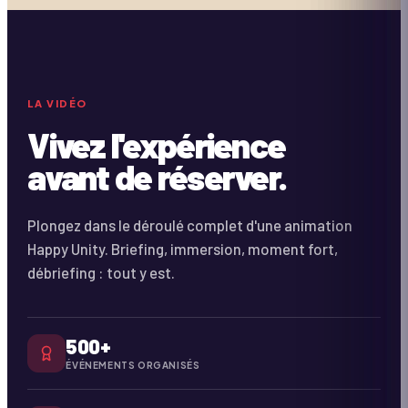
À VENIR
Coming Soon
DURÉE ·
2:18
LA VIDÉO
Vivez l'expérience
avant de réserver.
Plongez dans le déroulé complet d'une animation
Happy Unity. Briefing, immersion, moment fort,
débriefing : tout y est.
500+
ÉVÉNEMENTS ORGANISÉS