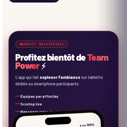
⚡
⚡
⚡
BIENTÔT · BETA ÉTÉ 2026
Profitez bientôt de
Team
Power
⚡
L'app qui fait
exploser l'ambiance
sur tablette
dédiée ou smartphone participants.
Équipes par affinités
Scoring live
Messages inter-équipes
Concours photos
● ●● 100%
Playlist collaborative