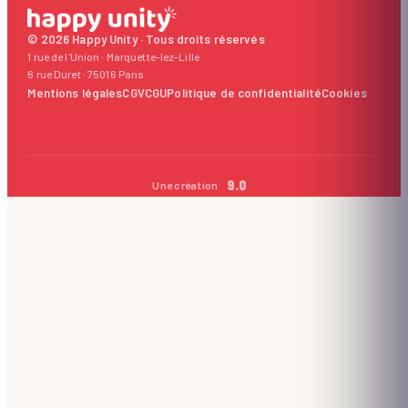
© 2026 Happy Unity · Tous droits réservés
1 rue de l'Union · Marquette-lez-Lille
6 rue Duret · 75016 Paris
Mentions légales
CGV
CGU
Politique de confidentialité
Cookies
9.0
Une création