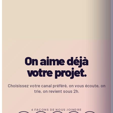
Boomwhackers
1h à 3h
20–500
€
Clip musical (chant / danse / percu)
45min à 1h15
10+
Sur devis
20min à 45min
65+
Sur devis
1h30 à 3h
10+
Sur devis
MUSIQUE & DANSE
MUSIQUE & DANSE
MOBILE
MUSIQUE & DANSE
MOBILE
MUSIQUE & DANSE
MOBILE
MOBILE
On aime déjà
votre projet.
Choisissez votre canal préféré, on vous écoute, on
trie, on revient sous 2h.
6 FAÇONS DE NOUS JOINDRE