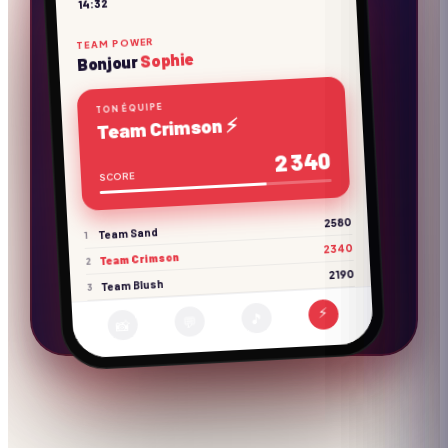
14:32
Rappels consignes
TEAM POWER
Sophie
Bonjour
TON ÉQUIPE
Team Crimson ⚡
2 340
SCORE
2580
Team Sand
1
2340
Team Crimson
2
2190
Team Blush
3
⚡
🎵
💬
📸