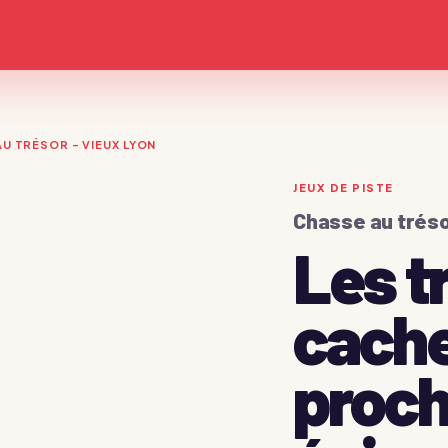
U TRÉSOR - VIEUX LYON
JEUX DE PISTE
Chasse au tréso
Les t
cache
Devis immédiat →
proch