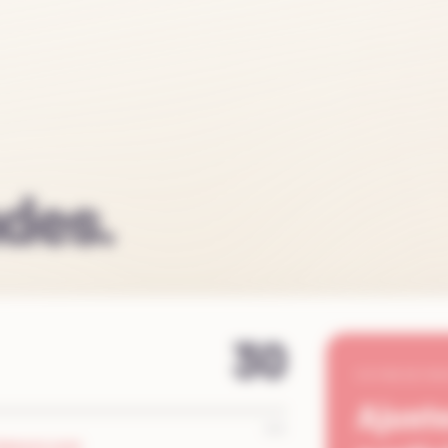
des.
30
VOTRE ESTIM
Ajust
250
ÉRIEUR À 250P