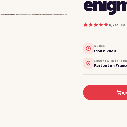
énig
4,9
/5 ·
130
DURÉE
1h30 à 2h30
LIEU(X) D'INTERVE
Partout en Franc
Aj