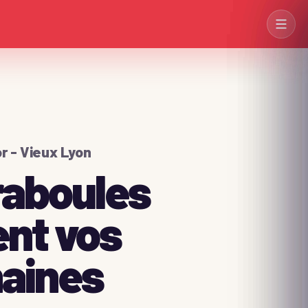
→
r - Vieux Lyon
raboules
→
nt vos
→
aines