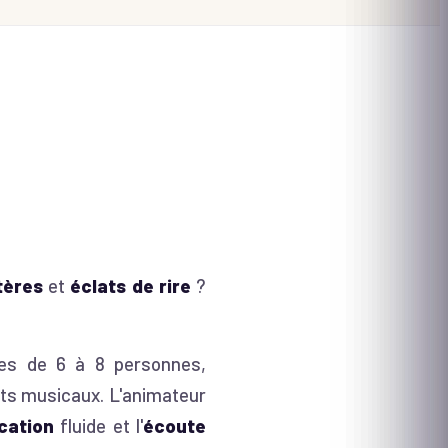
tères
et
éclats de rire
?
ipes de 6 à 8 personnes,
ests musicaux. L'animateur
ation
fluide et l'
écoute