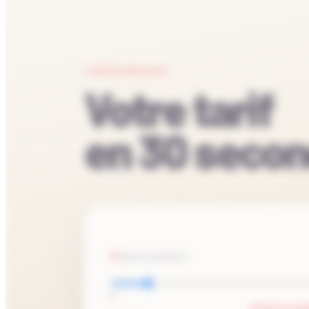
CONFIGURATEUR
Votre tarif
en 30 secon
PARTICIPANTS
10
EFFECTIF SUP