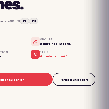
mes.
avis
FR
EN
LANGUES
GROUPE
À partir de 10 pers.
NTION
TARIF
e
Accéder au tarif →
→
outer au panier
Parler à un expert