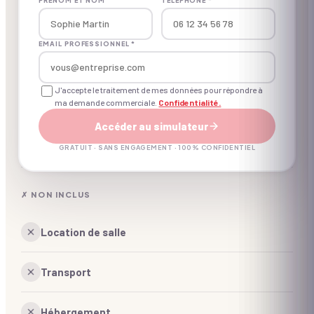
PRÉNOM ET NOM
TÉLÉPHONE *
Concept créé pour le B2B
EMAIL PROFESSIONNEL *
Matériel d'animation
J'accepte le traitement de mes données pour répondre à
ma demande commerciale.
Confidentialité.
Animateur(s) professionnel(s)
Accéder au simulateur
Coordination d'un expert à J-7
GRATUIT · SANS ENGAGEMENT · 100% CONFIDENTIEL
✗ NON INCLUS
Location de salle
Transport
Hébergement