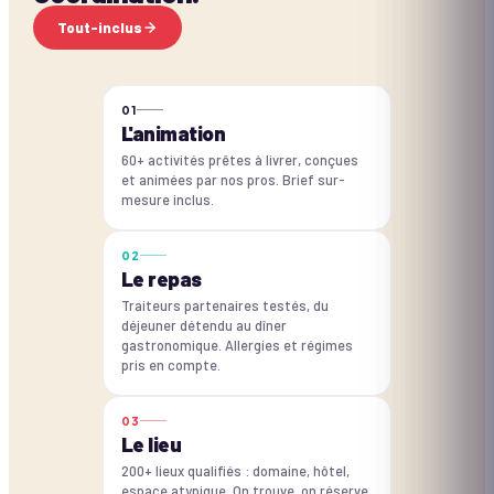
Tout-inclus
0
1
L'animation
60+ activités prêtes à livrer, conçues
et animées par nos pros. Brief sur-
mesure inclus.
0
2
Le repas
Traiteurs partenaires testés, du
déjeuner détendu au dîner
gastronomique. Allergies et régimes
pris en compte.
0
3
Le lieu
200+ lieux qualifiés : domaine, hôtel,
espace atypique. On trouve, on réserve,