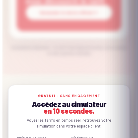
pour découvrir le tarif.
Demander le devis officiel
Estimation indicative · le tarif final dépend du lieu, de la saison
et des options choisies
CE QU'ON APPORTE
GRATUIT · SANS ENGAGEMENT
Accédez au simulateur
Inclus vs. non inclus.
en 10 secondes.
Voyez les tarifs en temps réel, retrouvez votre
simulation dans votre espace client.
✓ INCLUS