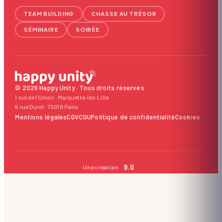
TEAM BUILDING
CHASSE AU TRÉSOR
SÉMINAIRE
SOIRÉE
© 2026 Happy Unity · Tous droits réservés
1 rue de l'Union · Marquette-lez-Lille
6 rue Duret · 75016 Paris
Mentions légales
CGV
CGU
Politique de confidentialité
Cookies
9.0
Une création