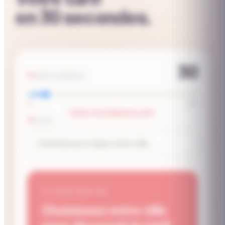
en 30 secondes.
30
PARTICIPANTS
10
250
EFFECTIF SUPÉRIEUR À 250P
VILLE
VOTRE ESTIMATION
Choisissez votre ville