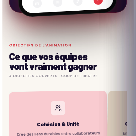
🎵
💬
📸
OBJECTIFS DE L'ANIMATION
Ce que vos équipes
vont vraiment gagner
4
OBJECTIF
S
COUVERTS ·
COUP DE THÉÂTRE
Com
Cohésion & Unité
Crée des liens durables entre collaborateurs
Entraîn
message 