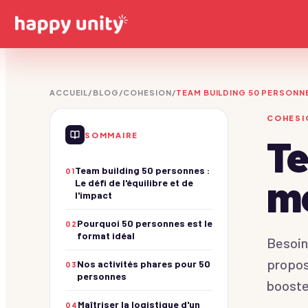
ACCUEIL
/
BLOG
/
COHESION
/
TEAM BUILDING 50 PERSONNES
Olympiades
COHESI
Des champions !
SOMMAIRE
Te
Séminaires
Construction
PREMIUM
Voir les séminaires
Bâtissez ensemble !
Team building 50 personnes :
01
me
Casino & Stands
Soirées
Le défi de l'équilibre et de
Soirée glamour !
l'impact
Voir les soirées
Pourquoi 50 personnes est le
Journées thématiques
02
format idéal
Jeux d'enquête
Voir les journées
Besoin
De vrais détectives !
propos
Nos activités phares pour 50
03
Jeux de Piste
personnes
Team building Paris
Explorateurs urbains !
booste
Quiz & Jeux TV
Maîtriser la logistique d'un
Team building Lyon
04