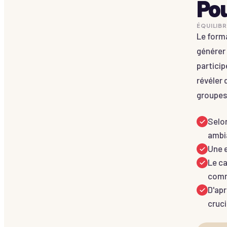
Pou
ÉQUILIB
Le form
générer 
particip
révéler 
groupes 
Selon
ambia
Une e
Le ca
comm
D'apr
cruci