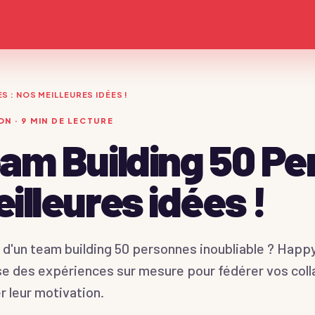
 : NOS MEILLEURES IDÉES !
ON
·
9
MIN DE LECTURE
am Building 50 Pe
illeures idées !
Devis immédiat →
 d'un team building 50 personnes inoubliable ? Happ
e des expériences sur mesure pour fédérer vos coll
r leur motivation.