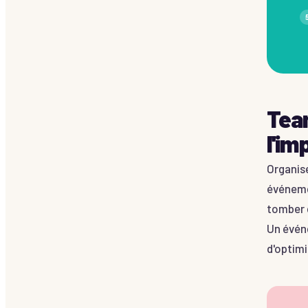
Team
l'im
Organise
événeme
tomber 
Un événe
d'optimi