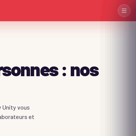
rsonnes : nos
→
→
→
y Unity vous
aborateurs et