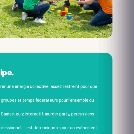
ipe.
rer une énergie collective, assez restreint pour que
ts groupes et temps fédérateurs pour l'ensemble du
 Games, quiz interactif, murder party, percussions
professionnel — est déterminante pour un événement