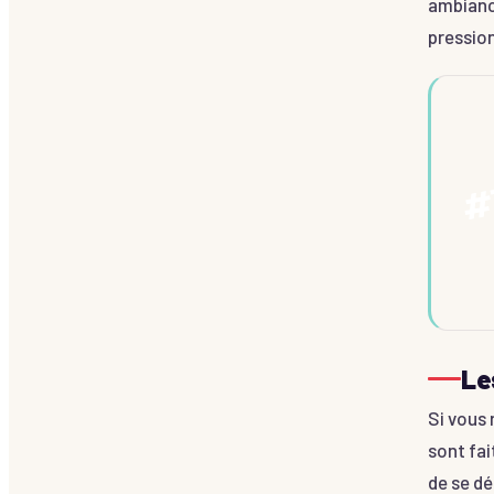
ambiance
pression
Le
Si vous
sont fai
de se dé