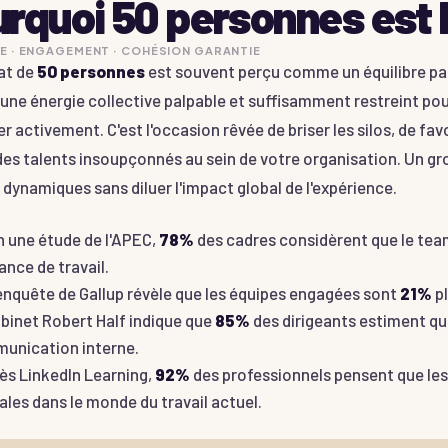
rquoi 50 personnes est l
RE · ENGAGEMENT · COHÉSION GARANTIE
at de
50 personnes
est souvent perçu comme un équilibre parf
une énergie collective palpable et suffisamment restreint pou
er activement. C'est l'occasion rêvée de briser les silos, de f
des talents insoupçonnés au sein de votre organisation. Un gr
dynamiques sans diluer l'impact global de l'expérience.
 une étude de l'APEC,
78%
des cadres considèrent que le team
nce de travail.
nquête de Gallup révèle que les équipes engagées sont
21%
pl
binet Robert Half indique que
85%
des dirigeants estiment que
unication interne.
ès LinkedIn Learning,
92%
des professionnels pensent que le
ales dans le monde du travail actuel.