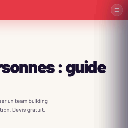
rsonnes : guide
→
→
→
ser un team building
tion. Devis gratuit.