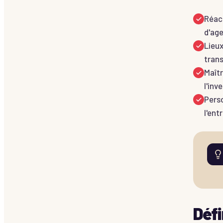
Réact
d'age
Lieux
tran
Maîtr
l'inv
Perso
l'ent
Défi