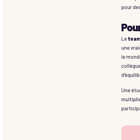
pour de
Pour
Le
team
une vra
le monde
collègue
d'équilib
Une étud
multipli
particip