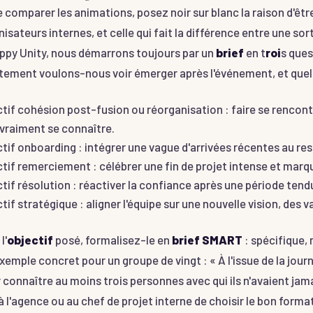
 comparer les animations, posez noir sur blanc la raison d'être 
nisateurs internes, et celle qui fait la différence entre une 
ppy Unity, nous démarrons toujours par un
brief
en t
roi
s ques
ment voulons-nous voir émerger après l'événement, et quel in
tif cohésion post-fusion ou réorganisation : faire se rencontr
vraiment se connaître.
tif onboarding : intégrer une vague d'arrivées récentes au rest
tif remerciement : célébrer une fin de projet intense et marqu
tif résolution : réactiver la confiance après une période tendu
tif stratégique : aligner l'équipe sur une nouvelle vision, des v
l'
objectif
posé, formalisez-le en
brief SMART
: spécifique,
Exemple concret pour un groupe de vingt : « À l'issue de la journ
 connaître au moins trois personnes avec qui ils n'avaient jama
 l'agence ou au chef de projet interne de choisir le bon format