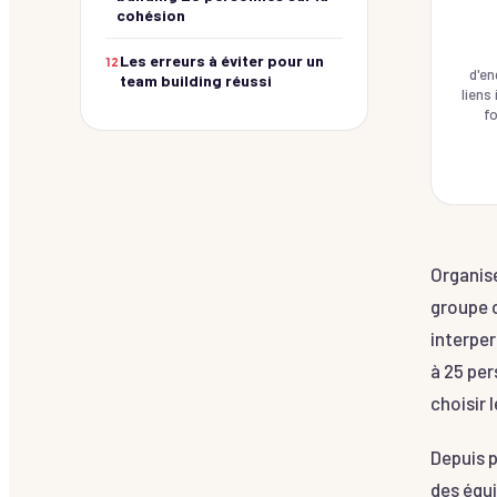
cohésion
Les erreurs à éviter pour un
12
d'en
team building réussi
liens
fo
Organis
groupe 
interper
à 25 per
choisir 
Depuis p
des équi