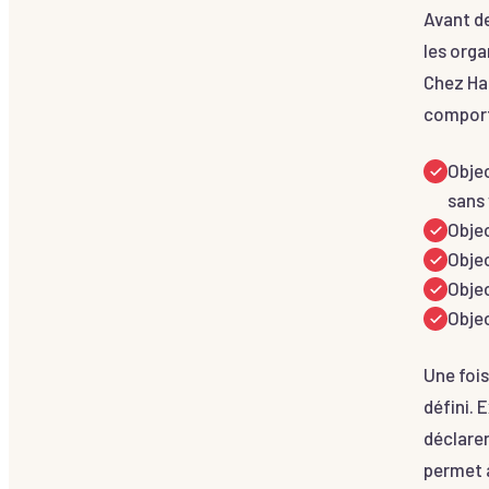
Avant de
les orga
Chez Ha
comporte
Objec
sans 
Objec
Objec
Objec
Objec
Une fois 
défini. 
déclarer
permet à