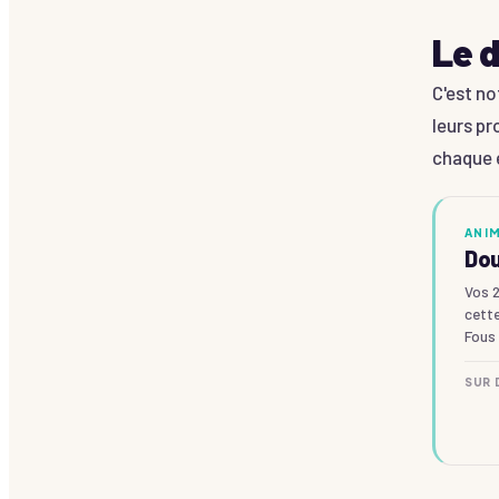
Le d
C'est no
leurs pr
chaque é
ANI
Dou
Vos 2
cette
Fous 
SUR 