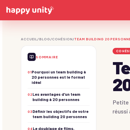
ACCUEIL
/
BLOG
/
COHÉSION
/
TEAM BUILDING 20 PERSONNE
Olympiades
COHÉS
Des champions !
SOMMAIRE
Te
Séminaires
Construction
PREMIUM
Voir les séminaires
Bâtissez ensemble !
Pourquoi un team building à
01
2
Casino & Stands
Soirées
20 personnes est le format
Soirée glamour !
idéal
Voir les soirées
Les avantages d'un team
Journées thématiques
02
building à 20 personnes
Jeux d'enquête
Voir les journées
Petite
De vrais détectives !
réussi 
Définir les objectifs de votre
03
Jeux de Piste
team building 20 personnes
Team building Paris
Explorateurs urbains !
Quiz & Jeux TV
Le doublage de films,
Team building Lyon
04