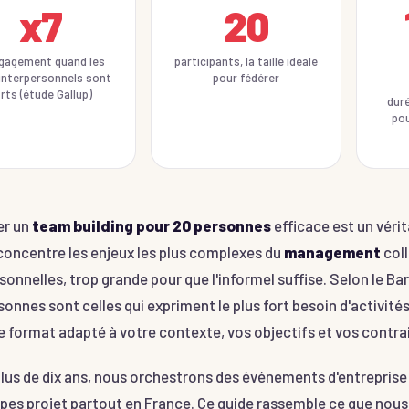
x7
20
gagement quand les
participants, la taille idéale
 interpersonnels sont
pour fédérer
rts (étude Gallup)
duré
pou
er un
team building pour 20 personnes
efficace est un vérit
concentre les enjeux les plus complexes du
management
coll
sonnelles, trop grande pour que l'informel suffise. Selon le B
sonnes sont celles qui expriment le plus fort besoin d'activité
le format adapté à votre contexte, vos objectifs et vos contra
lus de dix ans, nous orchestrons des événements d'entreprise 
pes projet partout en France. Ce guide rassemble ce que nou