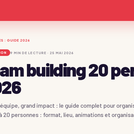
S : GUIDE 2026
9
MIN DE LECTURE ·
25 MAI 2026
ION
am building 20 pe
026
 équipe, grand impact : le guide complet pour organi
Devis immédiat →
à 20 personnes : format, lieu, animations et organisa