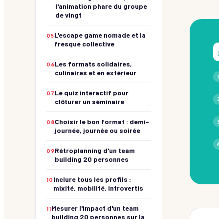
Buzzers et culture G !
l'animation phare du groupe
Team building Marseille
de vingt
Team building Bordeaux
L'escape game nomade et la
Créativité
05
fresque collective
Photo, BD, moodboard !
Team building Lille
Culinaire
Les formats solidaires,
06
Team building Toulouse
Aux fourneaux !
culinaires et en extérieur
Musique & Danse
Team building Nantes
Montez sur scène !
Le quiz interactif pour
07
Team building Strasbourg
clôturer un séminaire
RSE & Bien-Être
Du sens et du lien !
Voir toutes les villes →
Choisir le bon format : demi-
08
journée, journée ou soirée
Chasse au trésor
Voir les parcours
Rétroplanning d'un team
09
building 20 personnes
Inclure tous les profils :
10
mixité, mobilité, introvertis
Mesurer l'impact d'un team
11
building 20 personnes sur la