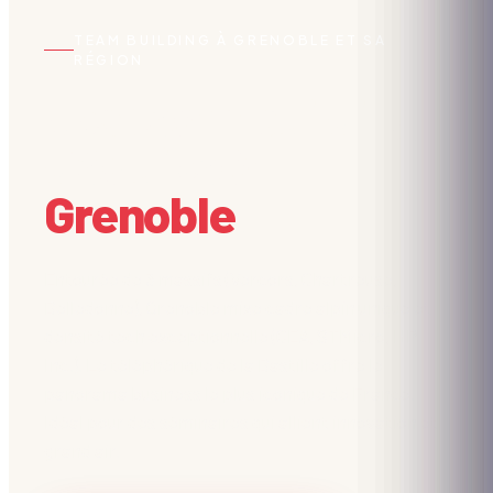
TEAM BUILDING À GRENOBLE ET SA
RÉGION
Vos team building
d'équipe à
Grenoble
.
Entourée de 3 massifs (Vercors, Chartreuse,
Belledonne), Grenoble mixe cadre alpin unique et
densité tech exceptionnelle (CEA, STMicro, HP
Inc.). Le téléphérique de la Bastille offre le
panorama business le plus iconique de France.
Idéal pour des séminaires qui allient innovation et
grand air.