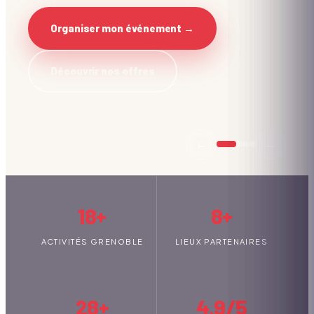
Organiser mon événement →
Découvrir nos offres
←
→
18+
8+
ACTIVITÉS GRENOBLE
LIEUX PARTENAIRES
28+
4.9/5