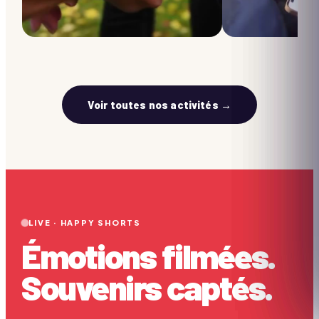
Voir toutes nos activités →
LIVE · HAPPY SHORTS
Émotions filmées.
Souvenirs captés.
CRÉATIVITÉ
MUSIQUE & DANSE
Bande dessinée IPAD
Batucada