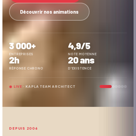
Découvrir nos animations
3 000+
4,9/5
ENTREPRISES
NOTE MOYENNE
2h
20 ans
RÉPONSE CHRONO
D'EXISTENCE
◉ LIVE
·
KAPLA TEAM ARCHITECT
DEPUIS 2006