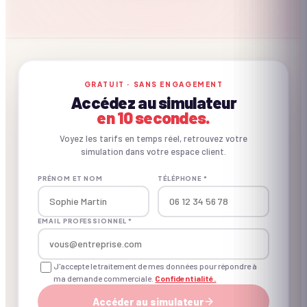
CE QU'ON APPORTE
GRATUIT · SANS ENGAGEMENT
Accédez au simulateur
Inclus vs. non inclus.
en 10 secondes.
Voyez les tarifs en temps réel, retrouvez votre
simulation dans votre espace client.
✓ INCLUS
PRÉNOM ET NOM
TÉLÉPHONE *
Concept créé pour le B2B
EMAIL PROFESSIONNEL *
Matériel d'animation
J'accepte le traitement de mes données pour répondre à
ma demande commerciale.
Confidentialité.
Animateur(s) professionnel(s)
Accéder au simulateur