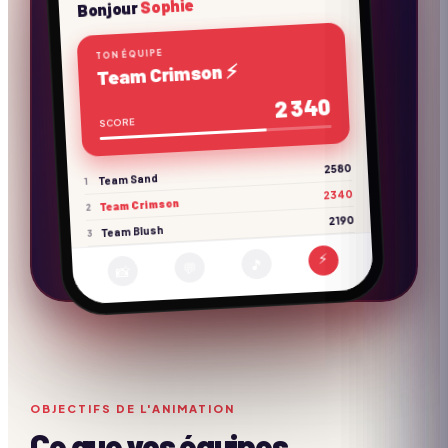
Sophie
Bonjour
TON ÉQUIPE
Team Crimson ⚡
2 340
SCORE
2580
Team Sand
1
2340
Team Crimson
2
2190
Team Blush
3
⚡
🎵
💬
📸
OBJECTIFS DE L'ANIMATION
Ce que vos équipes