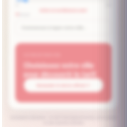
10
250
EFFECTIF SUPÉRIEUR À 250P
VILLE
VOTRE ESTIMATION
Choisissez votre ville
pour découvrir le tarif.
Demander le devis officiel
Estimation indicative · le tarif final dépend du lieu, de la saison
et des options choisies