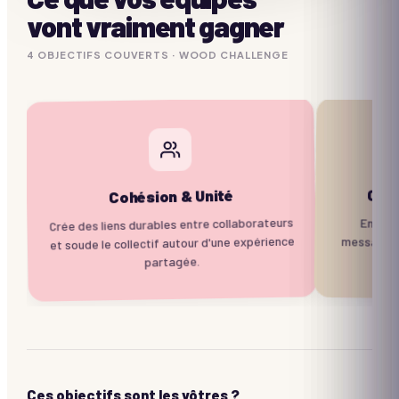
vont vraiment gagner
4
OBJECTIF
S
COUVERTS ·
WOOD CHALLENGE
Com
Cohésion & Unité
Crée des liens durables entre collaborateurs
Entraîn
message 
et soude le collectif autour d'une expérience
partagée.
Ces objectifs sont les vôtres ?