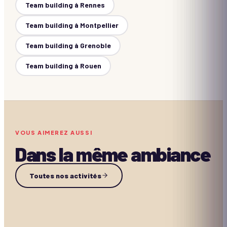
Team building à
Rennes
Team building à
Montpellier
Team building à
Grenoble
Team building à
Rouen
VOUS AIMEREZ AUSSI
Dans la même ambiance
Casino gourmand
Toutes nos activités
Game Court thématisé
Boîte à questions
1h30 à 2h30
10+
Sur devis
Photo Mosaïque
1h30 à 3h
10+
Sur devis
1h30 à 4h
10–500
Sur devis
Sur devis
CASINO & STANDS