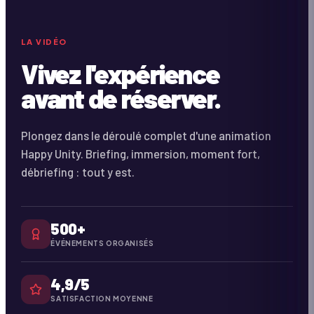
À VENIR
Coming Soon
DURÉE ·
2:18
LA VIDÉO
Vivez l'expérience
avant de réserver.
Plongez dans le déroulé complet d'une animation
Happy Unity. Briefing, immersion, moment fort,
débriefing : tout y est.
500+
ÉVÉNEMENTS ORGANISÉS
4,9/5
SATISFACTION MOYENNE