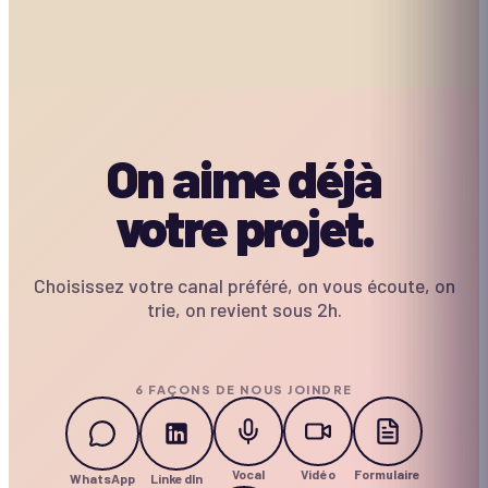
CASINO & STANDS
MOBILE
CASINO & STANDS
MOBILE
CASINO & STANDS
MOBILE
MOBILE
On aime déjà
votre projet.
Choisissez votre canal préféré, on vous écoute, on
trie, on revient sous 2h.
6 FAÇONS DE NOUS JOINDRE
Vocal
Vidéo
Formulaire
WhatsApp
LinkedIn