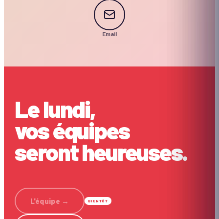
Email
Le lundi,
vos équipes
seront heureuses.
L'équipe
→
BIENTÔT