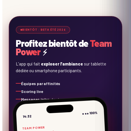
⚡
⚡
⚡
BIENTÔT · BETA ÉTÉ 2026
Profitez bientôt de
Team
Power
⚡
L'app qui fait
exploser l'ambiance
sur tablette
dédiée ou smartphone participants.
Équipes par affinités
Scoring live
Messages inter-équipes
Concours photos
● ●● 100%
Playlist collaborative
14:32
Rappels consignes
TEAM POWER