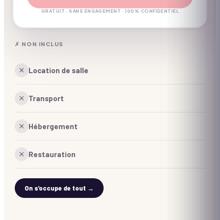
Coordination d'un expert à J-7
GRATUIT · SANS ENGAGEMENT · 100% CONFIDENTIEL
✗ NON INCLUS
Location de salle
Transport
Hébergement
Restauration
On s'occupe de tout →