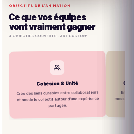
OBJECTIFS DE L'ANIMATION
Ce que vos équipes
vont vraiment gagner
4
OBJECTIF
S
COUVERTS ·
ART CUSTOM'
Com
Cohésion & Unité
Crée des liens durables entre collaborateurs
Entraîn
message 
et soude le collectif autour d'une expérience
partagée.