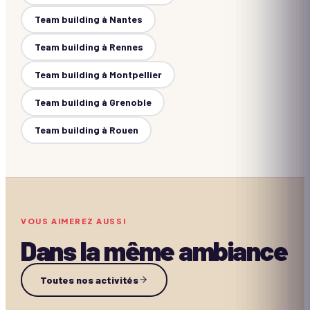
Team building à
Nantes
Team building à
Rennes
Team building à
Montpellier
Team building à
Grenoble
Team building à
Rouen
VOUS AIMEREZ AUSSI
Dans la même ambiance
Team artist
Toutes nos activités
Team Building Cinéma
Challenge photo Polaroid
1h à 2h30
10+
Sur devis