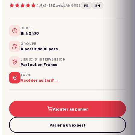
Buzzers et culture G !
4,9
/5 ·
130
avis
FR
EN
LANGUES
Team building Marseille
Team building Bordeaux
Créativité
Photo, BD, moodboard !
DURÉE
Team building Lille
1h à 2h30
Culinaire
Team building Toulouse
Aux fourneaux !
GROUPE
À partir de 10 pers.
Musique & Danse
Team building Nantes
Montez sur scène !
LIEU(X) D'INTERVENTION
Team building Strasbourg
Partout en France
RSE & Bien-Être
Du sens et du lien !
Voir toutes les villes →
TARIF
Accéder au tarif →
Chasse au trésor
→
Voir les parcours
Ajouter au panier
Parler à un expert