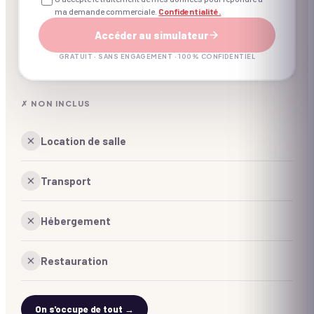
ma demande commerciale.
Confidentialité.
Animateur(s) professionnel(s)
Accéder au simulateur
Coordination d'un expert à J-7
GRATUIT · SANS ENGAGEMENT · 100% CONFIDENTIEL
✗ NON INCLUS
Location de salle
Transport
Hébergement
Restauration
On s'occupe de tout →