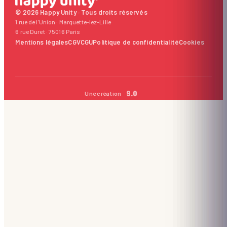
© 2026 Happy Unity · Tous droits réservés
1 rue de l'Union · Marquette-lez-Lille
6 rue Duret · 75016 Paris
Mentions légales
CGV
CGU
Politique de confidentialité
Cookies
9.0
Une création