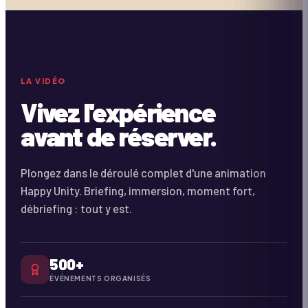
À VENIR
Coming Soon
DURÉE ·
2:18
LA VIDÉO
Vivez l'expérience
avant de réserver.
Plongez dans le déroulé complet d'une animation
Happy Unity. Briefing, immersion, moment fort,
débriefing : tout y est.
500+
ÉVÉNEMENTS ORGANISÉS