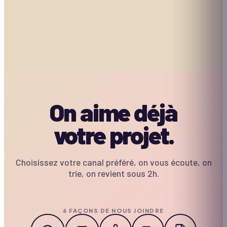
Team Pub
2h30 à 3h30
10–300
€€
2h à 3h
10–160
Sur devis
2h30 à 3h30
10–300
Sur devis
CRÉATIVITÉ
CRÉATIVITÉ
MOBILE
CRÉATIVITÉ
MOBILE
CRÉATIVITÉ
MOBILE
MOBILE
On aime déjà
votre projet.
Choisissez votre canal préféré, on vous écoute, on
trie, on revient sous 2h.
6 FAÇONS DE NOUS JOINDRE