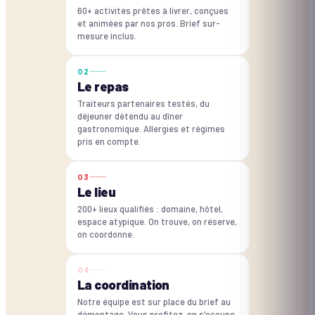
60+ activités prêtes à livrer, conçues
et animées par nos pros. Brief sur-
mesure inclus.
0
2
Le repas
Traiteurs partenaires testés, du
déjeuner détendu au dîner
gastronomique. Allergies et régimes
pris en compte.
0
3
Le lieu
200+ lieux qualifiés : domaine, hôtel,
espace atypique. On trouve, on réserve,
on coordonne.
0
4
La coordination
Notre équipe est sur place du brief au
démontage. Vous profitez, on s'occupe