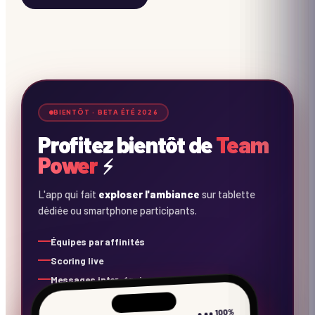
⚡
⚡
⚡
BIENTÔT · BETA ÉTÉ 2026
Profitez bientôt de
Team
Power
⚡
L'app qui fait
exploser l'ambiance
sur tablette
dédiée ou smartphone participants.
Équipes par affinités
Scoring live
Messages inter-équipes
Concours photos
● ●● 100%