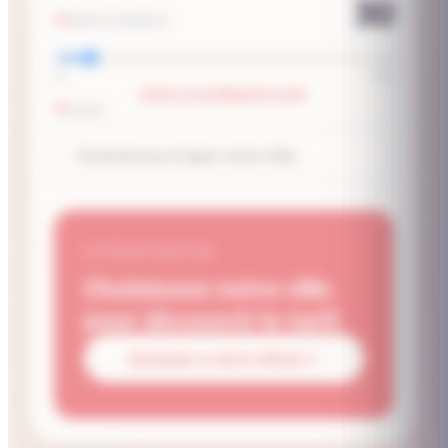
30
PARTICIPANTS
10
250
EFFECTIF SUPÉRIEUR À 250P
VILLE
VOTRE ESTIMATION
Choisissez votre ville
pour découvrir le tarif.
Demander le devis officiel