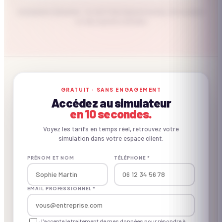
Estimation indicative · le tarif final dépend du lieu, de la saison
et des options choisies
CE QU'ON APPORTE
GRATUIT · SANS ENGAGEMENT
Accédez au simulateur
Inclus vs. non inclus.
en 10 secondes.
Voyez les tarifs en temps réel, retrouvez votre
simulation dans votre espace client.
✓ INCLUS
PRÉNOM ET NOM
TÉLÉPHONE *
Concept créé pour le B2B
EMAIL PROFESSIONNEL *
Matériel d'animation
J'accepte le traitement de mes données pour répondre à