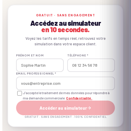
CE QU'ON APPORTE
GRATUIT · SANS ENGAGEMENT
Accédez au simulateur
Inclus vs. non inclus.
en 10 secondes.
Voyez les tarifs en temps réel, retrouvez votre
simulation dans votre espace client.
✓ INCLUS
PRÉNOM ET NOM
TÉLÉPHONE *
Concept créé pour le B2B
EMAIL PROFESSIONNEL *
Matériel d'animation
J'accepte le traitement de mes données pour répondre à
ma demande commerciale.
Confidentialité.
Animateur(s) professionnel(s)
Accéder au simulateur
Coordination d'un expert à J-7
GRATUIT · SANS ENGAGEMENT · 100% CONFIDENTIEL