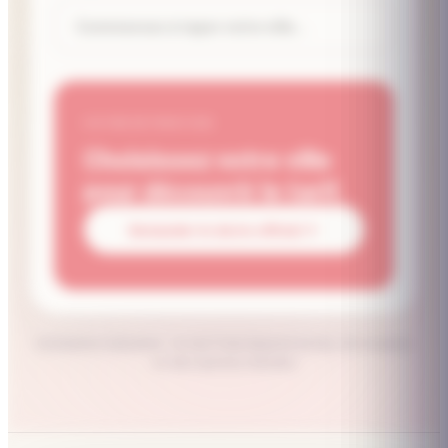
VOTRE ESTIMATION
Choisissez votre ville
pour découvrir le tarif.
Demander le devis officiel
Estimation indicative · le tarif final dépend du lieu, de la saison
et des options choisies