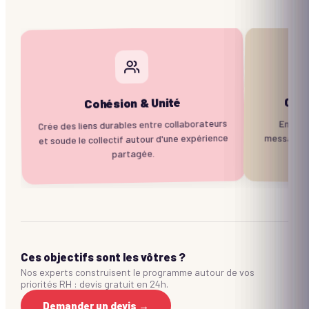
Com
Cohésion & Unité
Crée des liens durables entre collaborateurs
Entraîn
message 
et soude le collectif autour d'une expérience
partagée.
Ces objectifs sont les vôtres ?
Nos experts construisent le programme autour de vos
priorités RH : devis gratuit en 24h.
Demander un devis →