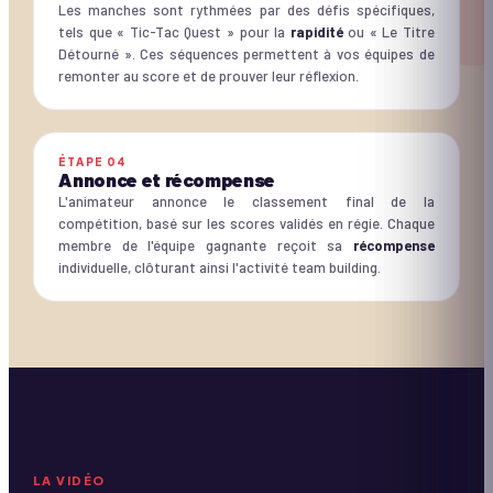
Les manches sont rythmées par des défis spécifiques,
tels que « Tic-Tac Quest » pour la
rapidité
ou « Le Titre
Détourné ». Ces séquences permettent à vos équipes de
remonter au score et de prouver leur réflexion.
ÉTAPE
04
Annonce et récompense
L'animateur annonce le classement final de la
compétition, basé sur les scores validés en régie. Chaque
membre de l'équipe gagnante reçoit sa
récompense
individuelle, clôturant ainsi l'activité team building.
À VENIR
Coming Soon
DURÉE ·
2:18
LA VIDÉO