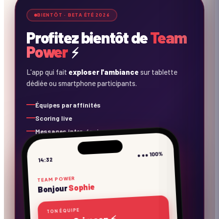
⚡
⚡
⚡
BIENTÔT · BETA ÉTÉ 2026
Profitez bientôt de
Team
Power
⚡
L'app qui fait
exploser l'ambiance
sur tablette
dédiée ou smartphone participants.
Équipes par affinités
Scoring live
Messages inter-équipes
Concours photos
● ●● 100%
Playlist collaborative
14:32
Rappels consignes
TEAM POWER
Sophie
Bonjour
TON ÉQUIPE