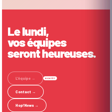
Le lundi,
vos équipes
seront heureuses.
L'équipe
→
BIENTÔT
Contact
→
Hop!News
→