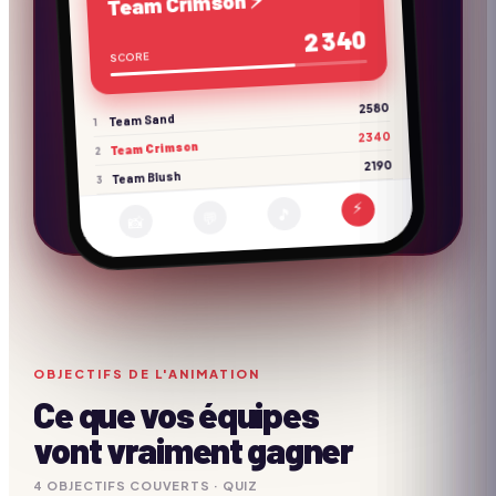
Team Crimson ⚡
2 340
SCORE
2580
Team Sand
1
2340
Team Crimson
2
2190
Team Blush
3
⚡
🎵
💬
📸
OBJECTIFS DE L'ANIMATION
Ce que vos équipes
vont vraiment gagner
4
OBJECTIF
S
COUVERTS ·
QUIZ