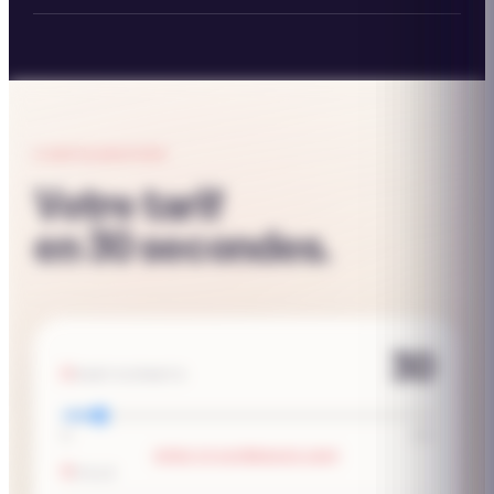
CONFIGURATEUR
Votre tarif
en 30 secondes.
30
PARTICIPANTS
10
250
EFFECTIF SUPÉRIEUR À 250P
VILLE