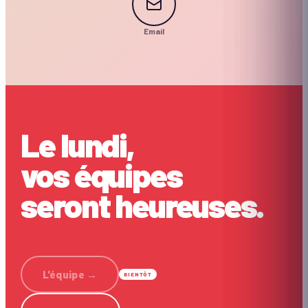
Email
Le lundi,
vos équipes
seront heureuses.
L'équipe
→
BIENTÔT