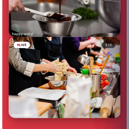
CULINAIRE
Défi des chefs
▶
5.2k
vues
LIVE
3:12