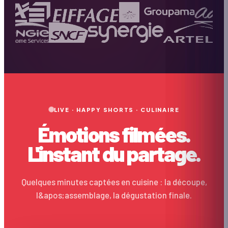
LIVE · HAPPY SHORTS · CULINAIRE
Émotions filmées.
L'instant du partage.
Quelques minutes captées en cuisine : la découpe,
l&apos;assemblage, la dégustation finale.
CULINAIRE
Team Cocktails
▶
12k
vues