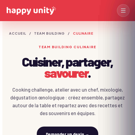
ACCUEIL
/
TEAM BUILDING
/
CULINAIRE
TEAM BUILDING CULINAIRE
Olympiades
Des champions !
Cuisiner
,
partager
,
Séminaires
→
Construction
PREMIUM
Voir les séminaires
savourer
.
Bâtissez ensemble !
Casino & Stands
Soirées
→
Soirée glamour !
Voir les soirées
Cooking challenge, atelier avec un chef, mixologie,
dégustation œnologique : créez ensemble, partagez
Journées thématiques
→
Jeux d'enquête
Voir les journées
autour de la table et repartez avec des recettes et
Devis immédiat →
De vrais détectives !
des souvenirs en équipes.
Jeux de Piste
Team building Paris
Explorateurs urbains !
Team
Atelier
Quiz & Jeux TV
Team building Lyon
Demander un devis
→