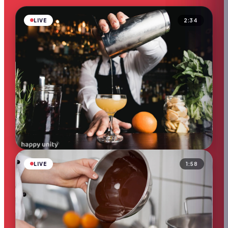
LIVE
2:34
CULINAIRE
Atelier chocolat
▶
8.4k
vues
LIVE
1:58