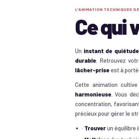
L'ANIMATION
TECHNIQUES DE
Ce qui 
Un
instant de quiétude
durable
. Retrouvez vot
lâcher-prise
est à porté
Cette animation cultiv
harmonieuse
. Vous dé
concentration, favorisan
précieux pour gérer le st
·
Trouver
un équilibre 