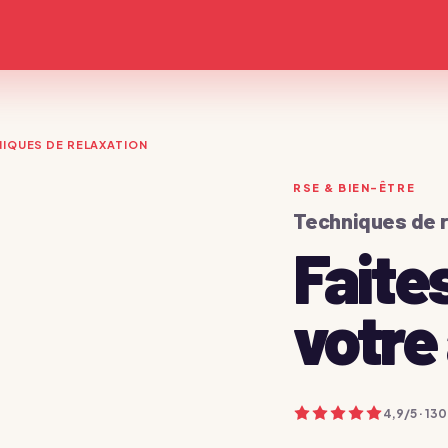
IQUES DE RELAXATION
RSE & BIEN-ÊTRE
Techniques de r
Faite
votre 
Devis immédiat →
4,9
/5 ·
130