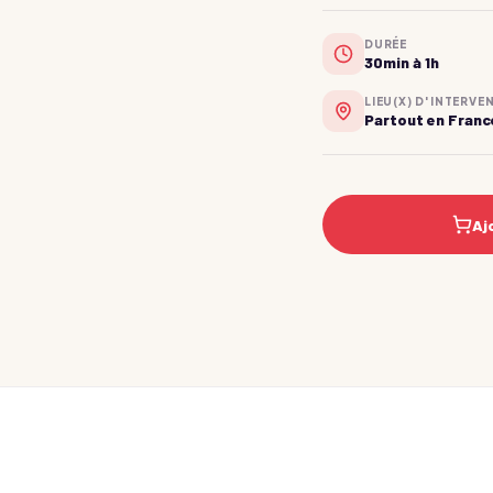
DURÉE
30min à 1h
LIEU(X) D'INTERVE
Partout en Franc
Aj