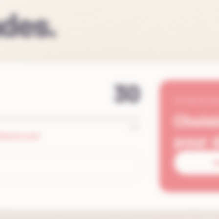
des.
30
VOTRE ESTIM
Choisi
250
pour d
ÉRIEUR À 250P
D