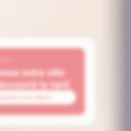
ATION
ssez votre ville
écouvrir le tarif.
emander le devis officiel