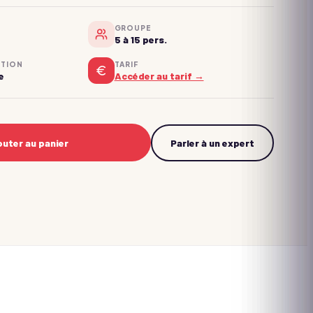
GROUPE
5 à 15 pers.
NTION
TARIF
e
Accéder au tarif →
outer au panier
Parler à un expert
→