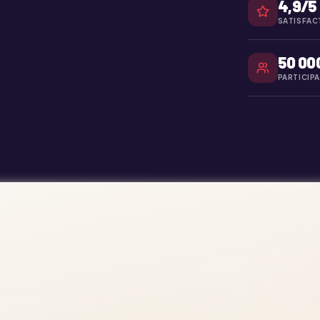
4,9/5
SATISFAC
50 00
PARTICIP