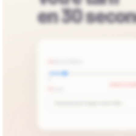
en 30 secon
PARTICIPANTS
10
EFFECTIF SUP
VILLE