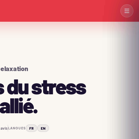
→
elaxation
s du stress
→
allié.
→
avis
FR
EN
LANGUES