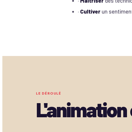
·
Maîtriser
des techniq
·
Cultiver
un sentiment
LE DÉROULÉ
L'animation