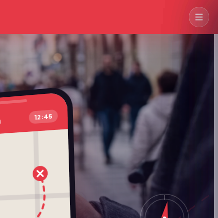
→
12:45
a
→
→