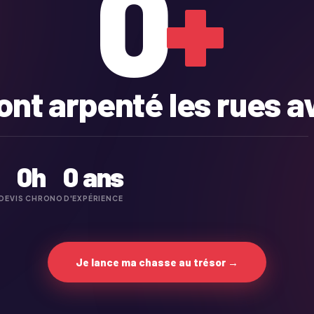
0
+
ont arpenté les rues a
0
h
0
ans
DEVIS CHRONO
D'EXPÉRIENCE
Je lance ma chasse au trésor →