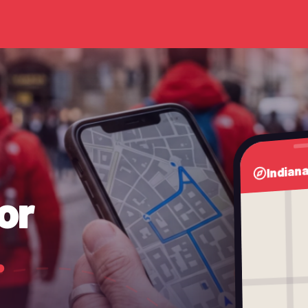
Indian
or
.
Devis immédiat →