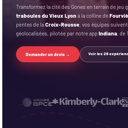
Buzzers et culture G !
Transformez la cité des Gones en terrain de jeu 
Team building Marseille
traboules du Vieux Lyon
à la colline de
Fourvi
Team building Bordeaux
Créativité
pentes de la
Croix-Rousse
, vos équipes suiven
Photo, BD, moodboard !
Team building Lille
géolocalisées, pilotée par notre app
Indiana
, de 
Culinaire
Team building Toulouse
Aux fourneaux !
Musique & Danse
Team building Nantes
Voir les
28
expérien
Montez sur scène !
Demander un devis →
Team building Strasbourg
RSE & Bien-Être
Du sens et du lien !
Voir toutes les villes →
Chasse au trésor
Voir les parcours