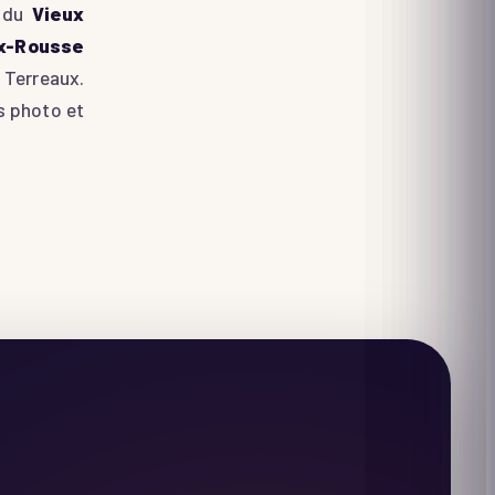
n du
Vieux
ix-Rousse
 Terreaux.
s photo et