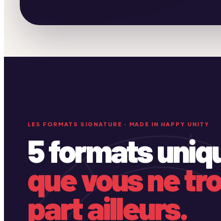
LES FORMATS SIGNATURE · MADE IN HAPPY UNITY
5 formats uniq
que vous ne tro
part ailleurs.