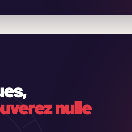
ues,
uverez nulle