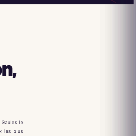
on,
s Gaules le
x les plus