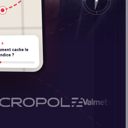
 8
ument cache le
indice ?
→