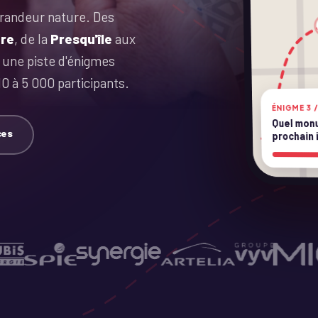
grandeur nature. Des
ère
, de la
Presqu'île
aux
t une piste d'énigmes
10 à 5 000 participants.
ÉNIGME 3 /
Quel mon
ces
prochain 