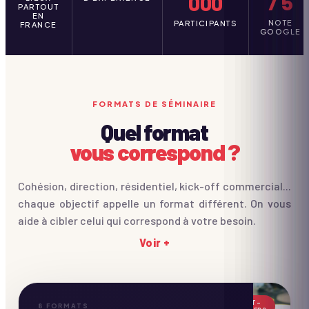
/ 5
000
PARTOUT
EN
NOTE
PARTICIPANTS
FRANCE
GOOGLE
FORMATS DE SÉMINAIRE
Quel format
vous correspond ?
Cohésion, direction, résidentiel, kick-off commercial...
chaque objectif appelle un format différent. On vous
aide à cibler celui qui correspond à votre besoin.
Voir +
BEST-
8
FORMATS