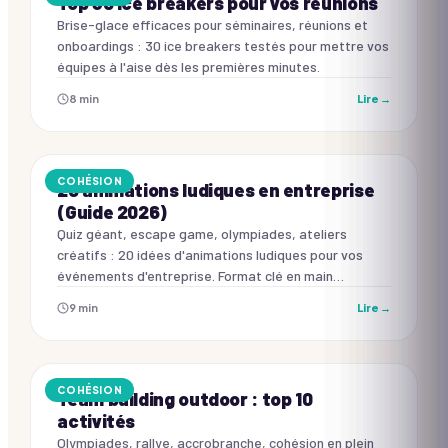
Top 30 ice breakers pour vos réunions
Brise-glace efficaces pour séminaires, réunions et
onboardings : 30 ice breakers testés pour mettre vos
équipes à l'aise dès les premières minutes.
8
min
Lire →
COHÉSION
20 animations ludiques en entreprise
(Guide 2026)
Quiz géant, escape game, olympiades, ateliers
créatifs : 20 idées d'animations ludiques pour vos
événements d'entreprise. Format clé en main
disponible.
9
min
Lire →
COHÉSION
Team building outdoor : top 10
activités
Olympiades, rallye, accrobranche, cohésion en plein