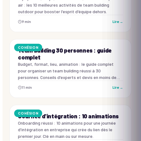
air : les 10 meilleures activités de team building
outdoor pour booster l'esprit d'équipe dehors.
9
min
Lire →
COHÉSION
Team building 30 personnes : guide
complet
Budget, format, lieu, animation : le guide complet
pour organiser un team building réussi à 30
personnes. Conseils d'experts et devis en moins de
24h.
11
min
Lire →
COHÉSION
Journée d'intégration : 10 animations
Onboarding réussi : 10 animations pour une journée
d'intégration en entreprise qui crée du lien dès le
premier jour. Clé en main ou sur mesure.