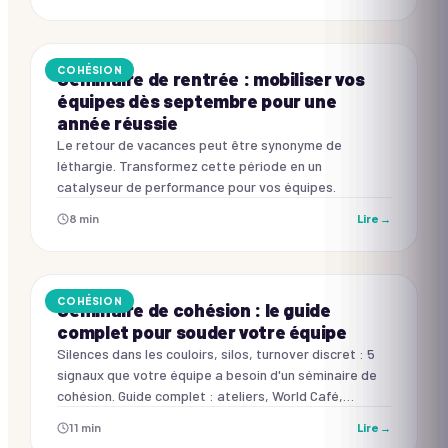
COHÉSION
Séminaire de rentrée : mobiliser vos
équipes dès septembre pour une
année réussie
Le retour de vacances peut être synonyme de
léthargie. Transformez cette période en un
catalyseur de performance pour vos équipes.
8
min
Lire →
COHÉSION
Séminaire de cohésion : le guide
complet pour souder votre équipe
Silences dans les couloirs, silos, turnover discret : 5
signaux que votre équipe a besoin d'un séminaire de
cohésion. Guide complet : ateliers, World Café,
programme type et erreurs à éviter.
11
min
Lire →