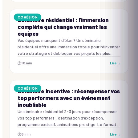
COHÉSION
Séminaire résidentiel : l'immersion
complète qui change vraiment les
équipes
Vos équipes manquent d'élan ? Un séminaire
résidentiel offre une immersion totale pour réinventer
votre stratégie et débloquer vos projets les plus
complexes.
10
min
Lire →
COHÉSION
Séminaire incentive : récompenser vos
top performers avec un événement
inoubliable
Un séminaire résidentiel 2-3 jours pour récompenser
vos top performers : destination d'exception,
programme exclusif, animations prestige. Le format
voyage-incentive qui donne envie de gagner le
8
min
Lire →
prochain.