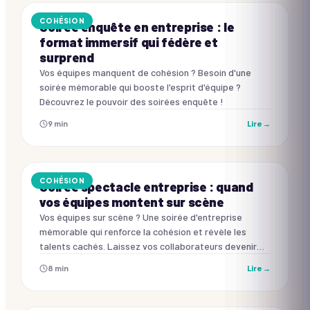
COHÉSION
Soirée enquête en entreprise : le
format immersif qui fédère et
surprend
Vos équipes manquent de cohésion ? Besoin d'une
soirée mémorable qui booste l'esprit d'équipe ?
Découvrez le pouvoir des soirées enquête !
9
min
Lire →
COHÉSION
Soirée spectacle entreprise : quand
vos équipes montent sur scène
Vos équipes sur scène ? Une soirée d'entreprise
mémorable qui renforce la cohésion et révèle les
talents cachés. Laissez vos collaborateurs devenir
les stars !
8
min
Lire →