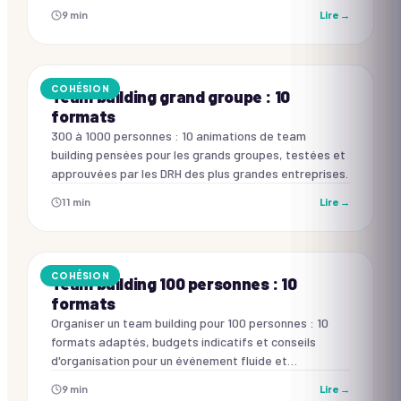
9
min
Lire →
COHÉSION
Team building grand groupe : 10
formats
300 à 1000 personnes : 10 animations de team
building pensées pour les grands groupes, testées et
approuvées par les DRH des plus grandes entreprises.
11
min
Lire →
COHÉSION
Team building 100 personnes : 10
formats
Organiser un team building pour 100 personnes : 10
formats adaptés, budgets indicatifs et conseils
d'organisation pour un événement fluide et
mémorable.
9
min
Lire →