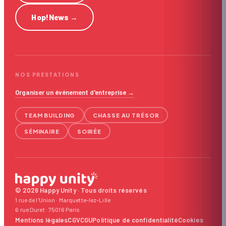
Hop!News
→
NOS PRESTATIONS
Organiser un événement d'entreprise →
TEAM BUILDING
CHASSE AU TRÉSOR
SÉMINAIRE
SOIRÉE
© 2026 Happy Unity · Tous droits réservés
1 rue de l'Union · Marquette-lez-Lille
6 rue Duret · 75016 Paris
Mentions légales
CGV
CGU
Politique de confidentialité
Cookies