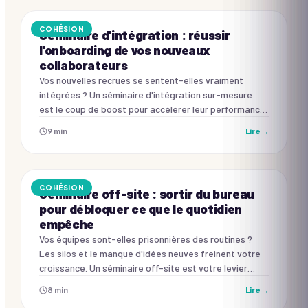
COHÉSION
Séminaire d'intégration : réussir
l'onboarding de vos nouveaux
collaborateurs
Vos nouvelles recrues se sentent-elles vraiment
intégrées ? Un séminaire d'intégration sur-mesure
est le coup de boost pour accélérer leur performance
et renforcer leur engagement.
9
min
Lire →
COHÉSION
Séminaire off-site : sortir du bureau
pour débloquer ce que le quotidien
empêche
Vos équipes sont-elles prisonnières des routines ?
Les silos et le manque d'idées neuves freinent votre
croissance. Un séminaire off-site est votre levier
pour débloquer le potentiel collectif.
8
min
Lire →