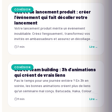
COHÉSION
Soirée de lancement produit : créer
l'événement qui fait décoller votre
lancement
Votre lancement produit mérite un événement
inoubliable. Créez l'engouement, transformez vos
invités en ambassadeurs et assurez un décollage
immédiat de votre nouveauté.
7
min
Lire →
COHÉSION
Soirée team building : 3h d'animations
qui créent de vrais liens
Pas le temps pour une journée entière ? En 3h en
soirée, les bonnes animations créent plus de liens
qu'un séminaire mal conçu. Batucada, Haka, Colour
Games : programme et budget.
9
min
Lire →