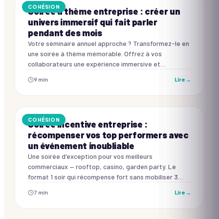
COHÉSION
Soirée à thème entreprise : créer un
univers immersif qui fait parler
pendant des mois
Votre séminaire annuel approche ? Transformez-le en
une soirée à thème mémorable. Offrez à vos
collaborateurs une expérience immersive et
fédératrice. Une aventure inoubliable à quelques clics.
9
min
Lire →
COHÉSION
Soirée incentive entreprise :
récompenser vos top performers avec
un événement inoubliable
Une soirée d'exception pour vos meilleurs
commerciaux — rooftop, casino, garden party. Le
format 1 soir qui récompense fort sans mobiliser 3
jours. Budget, programme et animations prestige.
7
min
Lire →