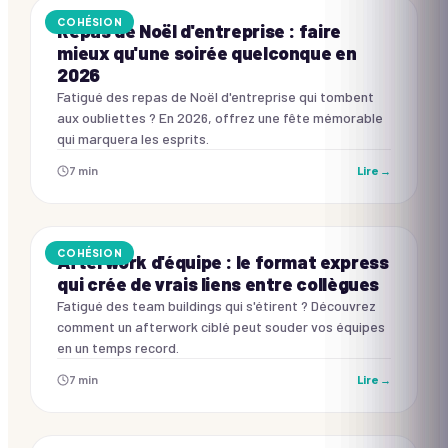
COHÉSION
Repas de Noël d'entreprise : faire
mieux qu'une soirée quelconque en
2026
Fatigué des repas de Noël d'entreprise qui tombent
aux oubliettes ? En 2026, offrez une fête mémorable
qui marquera les esprits.
7
min
Lire →
COHÉSION
Afterwork d'équipe : le format express
qui crée de vrais liens entre collègues
Fatigué des team buildings qui s'étirent ? Découvrez
comment un afterwork ciblé peut souder vos équipes
en un temps record.
7
min
Lire →