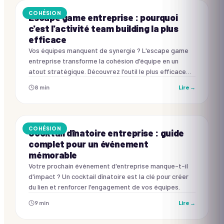
COHÉSION
Escape game entreprise : pourquoi
c'est l'activité team building la plus
efficace
Vos équipes manquent de synergie ? L'escape game
entreprise transforme la cohésion d'équipe en un
atout stratégique. Découvrez l'outil le plus efficace
pour souder vos collaborateurs et résoudre vos défis.
8
min
Lire →
COHÉSION
Cocktail dînatoire entreprise : guide
complet pour un événement
mémorable
Votre prochain événement d'entreprise manque-t-il
d'impact ? Un cocktail dînatoire est la clé pour créer
du lien et renforcer l'engagement de vos équipes.
9
min
Lire →