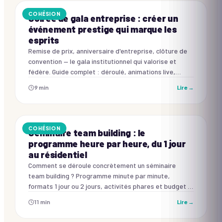
COHÉSION
Soirée de gala entreprise : créer un
événement prestige qui marque les
esprits
Remise de prix, anniversaire d'entreprise, clôture de
convention — le gala institutionnel qui valorise et
fédère. Guide complet : déroulé, animations live,
budget et erreurs à éviter.
9
min
Lire →
COHÉSION
Séminaire team building : le
programme heure par heure, du 1 jour
au résidentiel
Comment se déroule concrètement un séminaire
team building ? Programme minute par minute,
formats 1 jour ou 2 jours, activités phares et budget —
tout pour organiser le vôtre.
11
min
Lire →