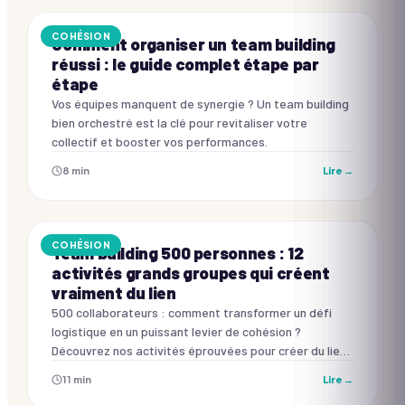
COHÉSION
Comment organiser un team building
réussi : le guide complet étape par
étape
Vos équipes manquent de synergie ? Un team building
bien orchestré est la clé pour revitaliser votre
collectif et booster vos performances.
8
min
Lire →
COHÉSION
Team building 500 personnes : 12
activités grands groupes qui créent
vraiment du lien
500 collaborateurs : comment transformer un défi
logistique en un puissant levier de cohésion ?
Découvrez nos activités éprouvées pour créer du lien
et un impact durable.
11
min
Lire →