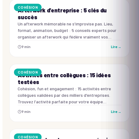
COHÉSION
Afterwork d'entreprise : 5 clés du
succès
Un afterwork mémorable ne s'improvise pas. Lieu,
format, animation, budget : 5 conseils experts pour
organiser un afterwork qui fédère vraiment vos
équipes.
9
min
Lire →
COHÉSION
Activités entre collègues : 15 idées
testées
Cohésion, fun et engagement : 15 activités entre
collègues validées par des milliers d'entreprises.
Trouvez l'activité parfaite pour votre équipe
maintenant.
9
min
Lire →
COHÉSION