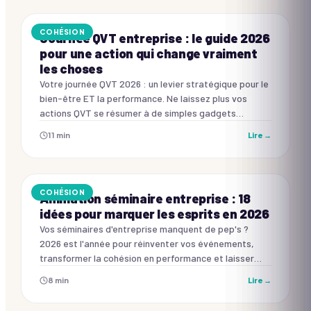
COHÉSION
Journée QVT entreprise : le guide 2026
pour une action qui change vraiment
les choses
Votre journée QVT 2026 : un levier stratégique pour le
bien-être ET la performance. Ne laissez plus vos
actions QVT se résumer à de simples gadgets
éphémères.
11
min
Lire →
COHÉSION
Animation séminaire entreprise : 18
idées pour marquer les esprits en 2026
Vos séminaires d'entreprise manquent de pep's ?
2026 est l'année pour réinventer vos événements,
transformer la cohésion en performance et laisser
une empreinte inoubliable.
8
min
Lire →