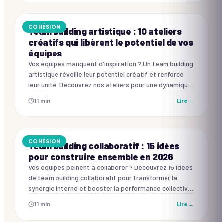
COHÉSION
Team building artistique : 10 ateliers
créatifs qui libèrent le potentiel de vos
équipes
Vos équipes manquent d'inspiration ? Un team building
artistique réveille leur potentiel créatif et renforce
leur unité. Découvrez nos ateliers pour une dynamique
nouvelle.
11
min
Lire →
COHÉSION
Team building collaboratif : 15 idées
pour construire ensemble en 2026
Vos équipes peinent à collaborer ? Découvrez 15 idées
de team building collaboratif pour transformer la
synergie interne et booster la performance collective
en 2026.
11
min
Lire →