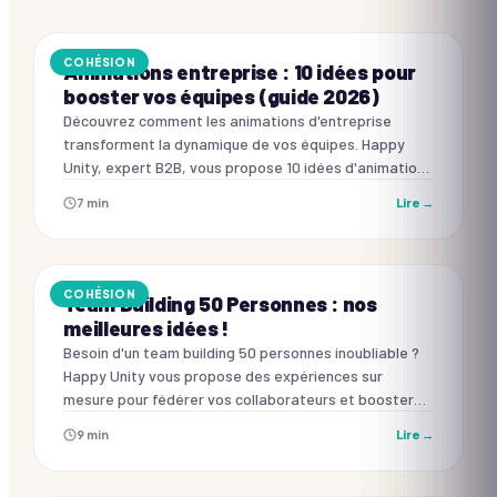
Buzzers et culture G !
Team building Marseille
COHÉSION
Animations entreprise : 10 idées pour
Team building Bordeaux
Créativité
booster vos équipes (guide 2026)
Photo, BD, moodboard !
Team building Lille
Découvrez comment les animations d'entreprise
Culinaire
transforment la dynamique de vos équipes. Happy
Team building Toulouse
Aux fourneaux !
Unity, expert B2B, vous propose 10 idées d'animations
Musique & Danse
Team building Nantes
innovantes pour renforcer la cohésion, l'engagement
7
min
Lire →
Montez sur scène !
et la communication de vos collaborateurs.
Team building Strasbourg
RSE & Bien-Être
Du sens et du lien !
Voir toutes les villes →
COHÉSION
Team Building 50 Personnes : nos
Chasse au trésor
→
meilleures idées !
Voir les parcours
Besoin d'un team building 50 personnes inoubliable ?
Happy Unity vous propose des expériences sur
mesure pour fédérer vos collaborateurs et booster
leur motivation.
9
min
Lire →