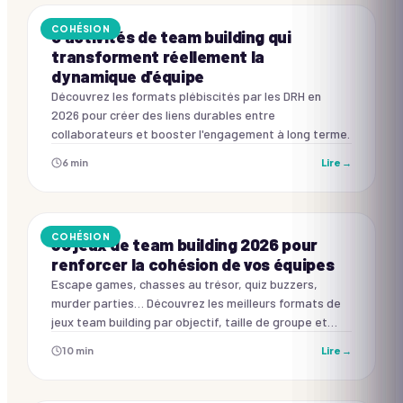
COHÉSION
5 activités de team building qui
transforment réellement la
dynamique d'équipe
Découvrez les formats plébiscités par les DRH en
2026 pour créer des liens durables entre
collaborateurs et booster l'engagement à long terme.
6
min
Lire →
COHÉSION
30 jeux de team building 2026 pour
renforcer la cohésion de vos équipes
Escape games, chasses au trésor, quiz buzzers,
murder parties… Découvrez les meilleurs formats de
jeux team building par objectif, taille de groupe et
budget : avec les animations Happy Unity à réserver
10
min
Lire →
directement.