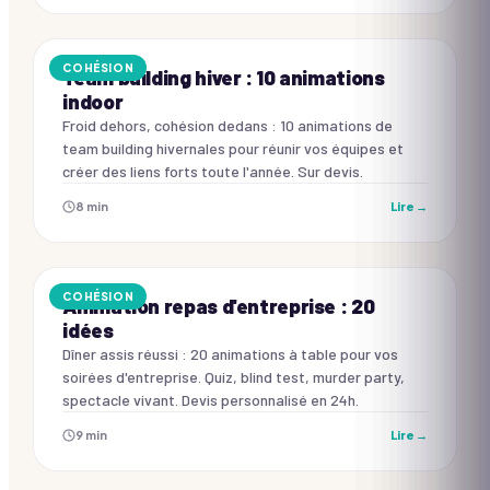
COHÉSION
Team building hiver : 10 animations
indoor
Froid dehors, cohésion dedans : 10 animations de
team building hivernales pour réunir vos équipes et
créer des liens forts toute l'année. Sur devis.
8
min
Lire →
COHÉSION
Animation repas d'entreprise : 20
idées
Dîner assis réussi : 20 animations à table pour vos
soirées d'entreprise. Quiz, blind test, murder party,
spectacle vivant. Devis personnalisé en 24h.
9
min
Lire →