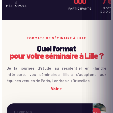
/ 5
000
&
MÉTROPOLE
NOTE
PARTICIPANTS
GOOGL
FORMATS DE SÉMINAIRE À LILLE
Quel format
pour votre séminaire à Lille ?
De la journée d'étude au résidentiel en Flandre
intérieure, vos séminaires lillois s'adaptent aux
équipes venues de Paris, Londres ou Bruxelles.
Voir +
BEST-
8
FORMATS