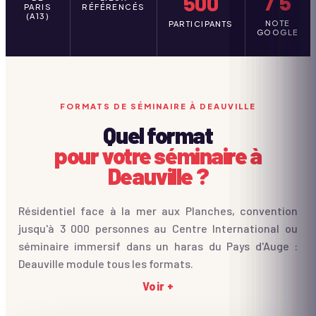
/ 5
500
PARIS
RÉFÉRENCÉS
(A13)
NOTE
PARTICIPANTS
GOOGLE
FORMATS DE SÉMINAIRE À DEAUVILLE
Quel format
pour votre séminaire à
Deauville ?
Résidentiel face à la mer aux Planches, convention
jusqu'à 3 000 personnes au Centre International ou
séminaire immersif dans un haras du Pays d'Auge :
Deauville module tous les formats.
Voir +