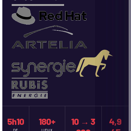
5h10
180+
10 → 3
4,9
DE
LIEUX