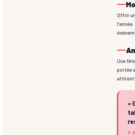
Mo
Offrir u
l'année.
événeme
Am
Une fête
portée 
attirent
«
ta
re
S. 