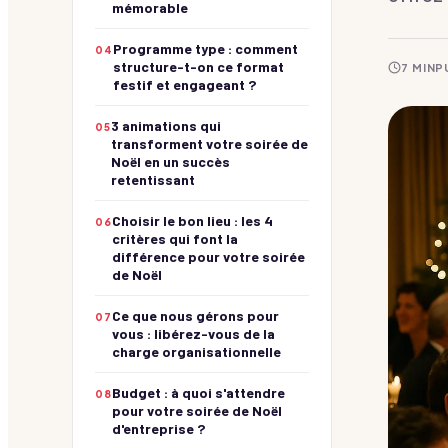
mémorable
Buzzers et culture G !
Team building Marseille
Programme type : comment
04
Team building Bordeaux
structure-t-on ce format
7
MIN
P
Créativité
festif et engageant ?
Photo, BD, moodboard !
Team building Lille
Culinaire
3 animations qui
05
Team building Toulouse
Aux fourneaux !
transforment votre soirée de
Noël en un succès
Musique & Danse
Team building Nantes
retentissant
Montez sur scène !
Team building Strasbourg
RSE & Bien-Être
Choisir le bon lieu : les 4
06
Du sens et du lien !
critères qui font la
Voir toutes les villes →
différence pour votre soirée
de Noël
Chasse au trésor
Voir les parcours
Ce que nous gérons pour
07
vous : libérez-vous de la
charge organisationnelle
Budget : à quoi s'attendre
08
pour votre soirée de Noël
d'entreprise ?