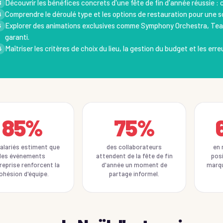
Découvrir les bénéfices concrets d'une fête de fin d'année réussie : 
3
Comprendre le déroulé type et les options de restauration pour une s
4
Explorer des animations exclusives comme Symphony Orchestra, Tea
5
garanti.
Maîtriser les critères de choix du lieu, la gestion du budget et les erre
6
85%
75%
alariés estiment que
des collaborateurs
en 
les événements
attendent de la fête de fin
pos
reprise renforcent la
d'année un moment de
marqu
ohésion d'équipe.
partage informel.