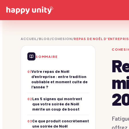
ACCUEIL
/
BLOG
/
COHESION
/
REPAS DE NOËL D'ENTREPRIS
Olympiades
COHESI
Des champions !
SOMMAIRE
Re
Séminaires
Construction
PREMIUM
Voir les séminaires
Bâtissez ensemble !
Votre repas de Noël
01
mi
Casino & Stands
Soirées
d'entreprise : entre tradition
Soirée glamour !
oubliable et moment culte de
Voir les soirées
l'année ?
2
Journées thématiques
Les 5 signes qui montrent
Jeux d'enquête
Voir les journées
02
que votre soirée de Noël
De vrais détectives !
mérite un coup de boost
Jeux de Piste
Fatigu
Team building Paris
Explorateurs urbains !
Ce que produit concrètement
03
une soirée de Noël
offrez
Quiz & Jeux TV
Team building Lyon