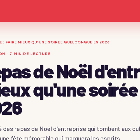
E : FAIRE MIEUX QU'UNE SOIRÉE QUELCONQUE EN 2026
ON
·
7
MIN DE LECTURE
pas de Noël d'entre
eux qu'une soirée
026
Devis immédiat →
é des repas de Noël d'entreprise qui tombent aux oub
 une fête mémorable qui marquera les esprits.