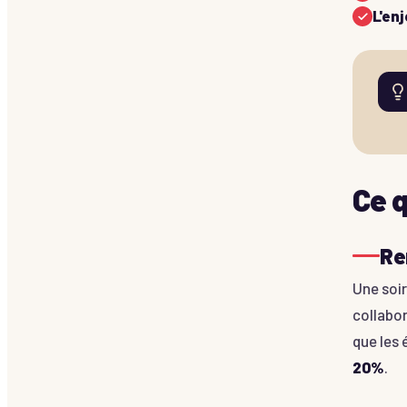
L'en
Ce 
Re
Une soi
collabor
que les 
20%
.