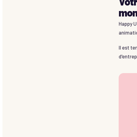
Votr
mome
Happy U
animatio
Il est t
d'entrep