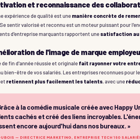
tivation et reconnaissance des collabora
ne expérience de qualité est une
manière concrète de remer
 Se sentir valorisé et reconnu est un moteur puissant pour l'e
nts d'entreprise marquants rapportent une
satisfaction au
élioration de l'image de marque employeu
 de fin d'année réussie et originale
fait rayonner votre entr
au bien-être de vos salariés. Les entreprises reconnues pour
 et
retiennent plus facilement les talents
, avec une
réduc
Grâce à la comédie musicale créée avec Happy Un
lents cachés et créé des liens incroyables. L'éne
ssent encore aujourd'hui dans nos bureaux.
»
DUBOIS — DIRECTRICE MARKETING, ENTREPRISE TECH 150 SALARIÉ