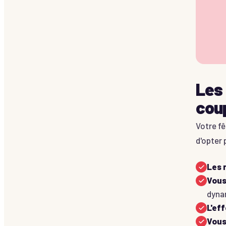
Les 
cou
Votre fê
d'opter
Les 
Vous
dyna
L'ef
Vous