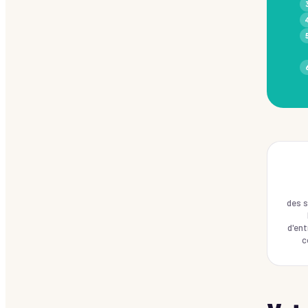
des s
d'ent
c