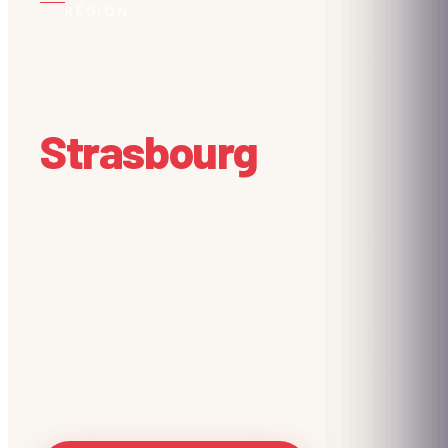
RÉGION
Vos team building
d'équipe à
Strasbourg
.
Siège du Parlement européen et ville franco-
allemande par excellence, Strasbourg combine
patrimoine UNESCO (Grande Île, Petite France),
gastronomie alsacienne (choucroute,
flammekueche, grands crus) et dynamique
européenne. Porte d'entrée de la Route des Vins,
c'est une destination parfaite pour des séminaires
qui associent prestige et convivialité.