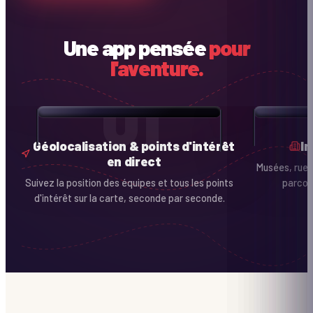
Une app pensée
pour
l'aventure.
01
Géolocalisation & points d'intérêt
I
en direct
Musées, rues
Suivez la position des équipes et tous les points
parcour
d'intérêt sur la carte, seconde par seconde.