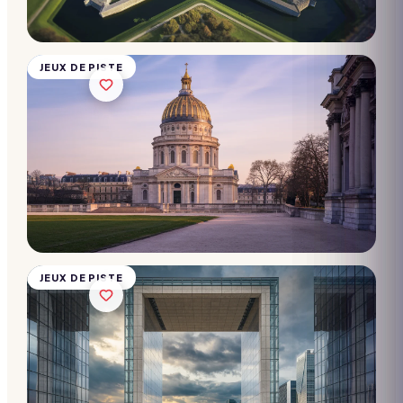
10 → 2 000
participants
Dès
28€/pers.
JEUX DE PISTE
Chasse
au trésor
- La
Défense
10 → 2 000
participants
Dès
28€/pers.
JEUX DE PISTE
Chasse
au trésor
-
Louvre-