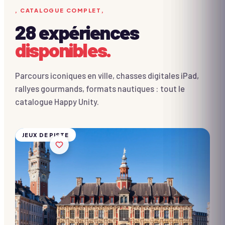
, CATALOGUE COMPLET,
28
expériences
disponibles.
Chasse
au trésor
- Centre
Parcours iconiques en ville, chasses digitales iPad,
ville de
rallyes gourmands, formats nautiques : tout le
Lille
catalogue Happy Unity.
10 → 2 000
participants
Dès
28€/pers.
JEUX DE PISTE
Chasse
au trésor
-
Château
de
Chantilly
10 → 2 000