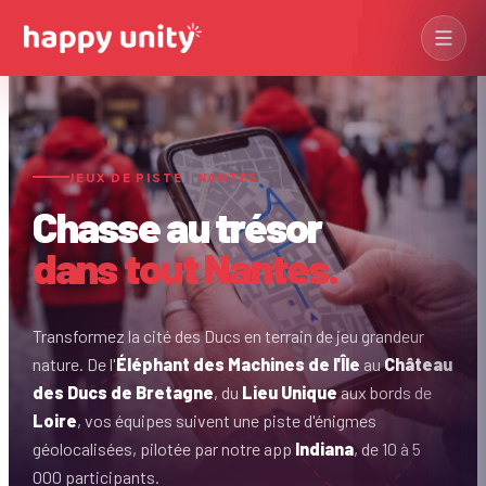
JEUX DE PISTE · NANTES
Olympiades
Des champions !
Chasse au trésor
Séminaires
→
Construction
PREMIUM
Voir les séminaires
dans tout Nantes.
Bâtissez ensemble !
Casino & Stands
Soirées
→
Soirée glamour !
Voir les soirées
Transformez la cité des Ducs en terrain de jeu grandeur
Journées thématiques
→
nature. De l'
Éléphant des Machines de l'Île
au
Château
Jeux d'enquête
Voir les journées
Devis immédiat →
des Ducs de Bretagne
, du
Lieu Unique
aux bords de
De vrais détectives !
Loire
, vos équipes suivent une piste d'énigmes
Jeux de Piste
Team building Paris
Explorateurs urbains !
géolocalisées, pilotée par notre app
Indiana
, de 10 à 5
000 participants.
Quiz & Jeux TV
Team building Lyon