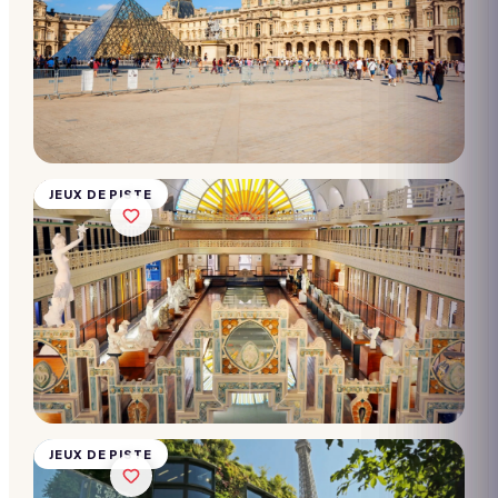
Chasse
au trésor
- Musée
La
Piscine
10 → 2 000
participants
Dès
28€/pers.
JEUX DE PISTE
Chasse
au trésor
- Musée
Quai
Branly
10 → 2 000
participants
Dès
28€/pers.
JEUX DE PISTE