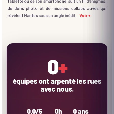
tablette ou de son smartphone, suit un fil d'énigmes,
de défis photo et de missions collaboratives qui
révèlent Nantes sous un angle inédit.
Voir +
0
+
équipes ont arpenté les rues
avec nous.
0,0
/5
0
h
0
ans