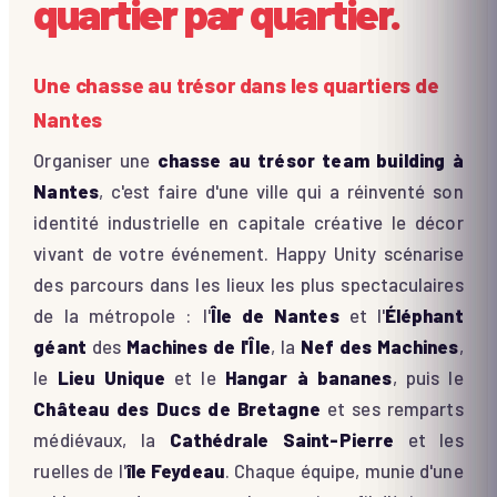
quartier par quartier.
Une chasse au trésor dans les quartiers de
Nantes
Organiser une
chasse au trésor team building à
Nantes
, c'est faire d'une ville qui a réinventé son
identité industrielle en capitale créative le décor
vivant de votre événement. Happy Unity scénarise
des parcours dans les lieux les plus spectaculaires
de la métropole : l'
Île de Nantes
et l'
Éléphant
géant
des
Machines de l'Île
, la
Nef des Machines
,
le
Lieu Unique
et le
Hangar à bananes
, puis le
Château des Ducs de Bretagne
et ses remparts
médiévaux, la
Cathédrale Saint-Pierre
et les
ruelles de l'
île Feydeau
. Chaque équipe, munie d'une