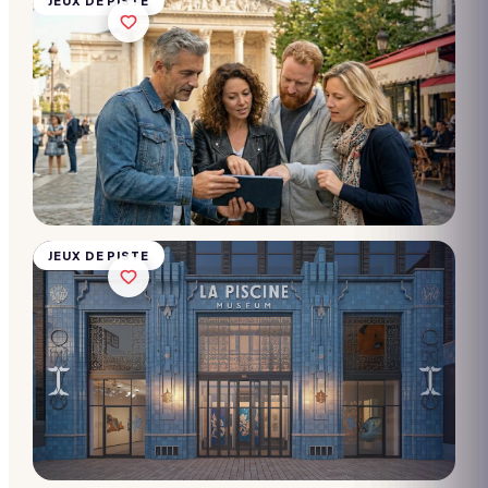
JEUX DE PISTE
Chasse
au trésor
-
Roubaix
10 → 2 000
participants
Dès
28€/pers.
JEUX DE PISTE
Chasse
au trésor
- Tour
Eiffel
10 → 2 000
participants
Dès