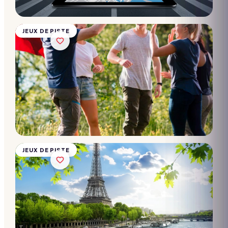
10 → 2 000
participants
Dès
28€/pers.
JEUX DE PISTE
Rallye en
Batobus
10 → 2 000
participants
Dès
28€/pers.
JEUX DE PISTE
Rallye
Gourmand