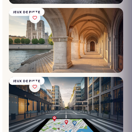
Dès
28€/pers.
JEUX DE PISTE
Chasse
au trésor
IPAD
10 → 2 000
participants
Dès
28€/pers.
JEUX DE PISTE
City
Express