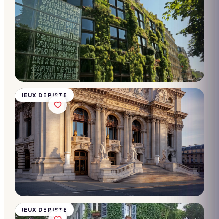
Chasse
au trésor
- Opéra
Garnier
10 → 2 000
participants
Dès
28€/pers.
JEUX DE PISTE
Chasse
au trésor
- Parc de
Bercy
10 → 2 000
participants
Dès
28€/pers.
JEUX DE PISTE