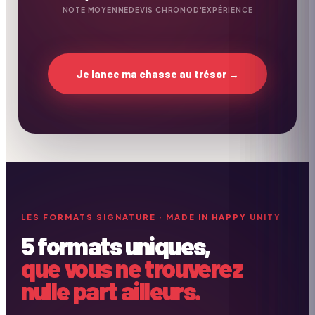
NOTE MOYENNE
DEVIS CHRONO
D'EXPÉRIENCE
Je lance ma chasse au trésor →
LES FORMATS SIGNATURE · MADE IN HAPPY UNITY
5 formats uniques,
que vous ne trouverez
nulle part ailleurs.