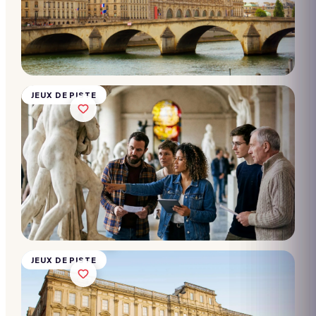
beaux
arts de
Lille
10 → 2 000
participants
Dès
28€/pers.
JEUX DE PISTE
Chasse
au trésor
- Musée
des
Beaux
arts de
Lyon
10 → 2 000
participants
Dès
28€/pers.
JEUX DE PISTE
Chasse