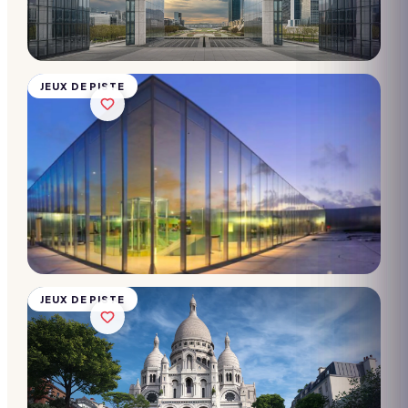
Lens
10 → 2 000
participants
Dès
28€/pers.
JEUX DE PISTE
Chasse
au trésor
-
Montmartre
10 → 2 000
participants
Dès
28€/pers.
JEUX DE PISTE
Chasse
au trésor
- Musée
d'Art