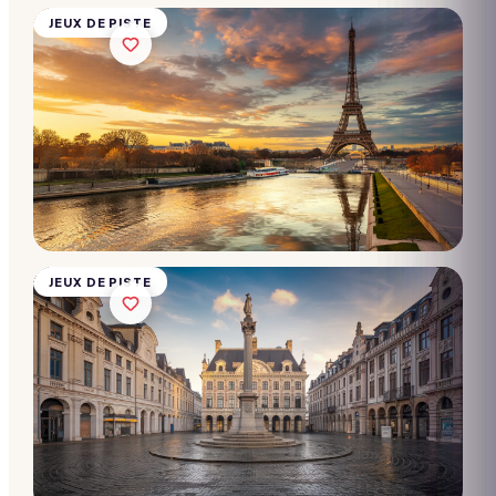
28€/pers.
JEUX DE PISTE
Chasse
au trésor
- Vieux
Lille
10 → 2 000
participants
Dès
28€/pers.
JEUX DE PISTE
Chasse
au trésor
- Vieux
Lyon
10 → 2 000
participants