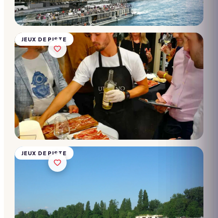
10 → 2 000
participants
Dès
28€/pers.
JEUX DE PISTE
Rallye
Zodiac
10 → 2 000
participants
Dès
28€/pers.
JEUX DE PISTE