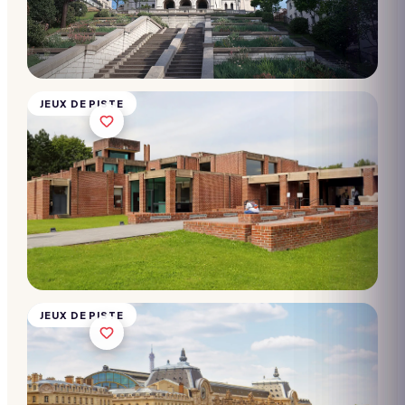
Moderne
de Lille
10 → 2 000
participants
Dès
28€/pers.
JEUX DE PISTE
Chasse
au trésor
- Musée
d'Orsay
10 → 2 000
participants
Dès
28€/pers.
JEUX DE PISTE
Chasse
au trésor
- Musée
des