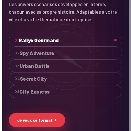
Des univers scénarisés développés en interne,
chacun avec sa propre histoire. Adaptables à votre
ville et à votre thématique d'entreprise.
Rallye Gourmand
01
Spy Adventure
02
Urban Battle
03
Secret City
04
City Express
05
Je veux ce format