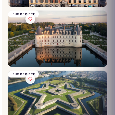
participants
Dès
28€/pers.
JEUX DE PISTE
Chasse
au trésor
-
Citadelle
de Lille
10 → 2 000
participants
Dès
28€/pers.
JEUX DE PISTE
Chasse
au trésor
-
Invalides
Opéra