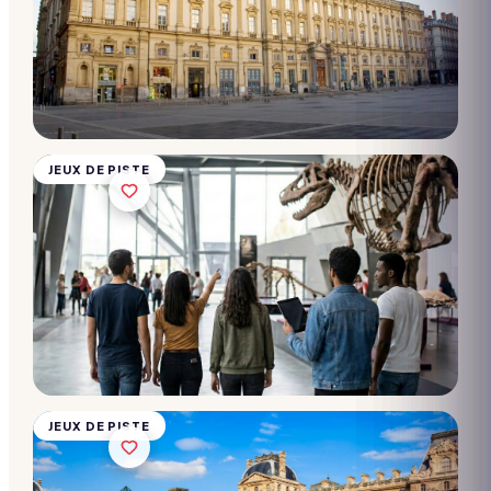
au trésor
- Musée
des
Confluences
10 → 2 000
participants
Dès
28€/pers.
JEUX DE PISTE
Chasse
au trésor
- Musée
du
Louvre
10 → 2 000
participants
Dès
28€/pers.
JEUX DE PISTE