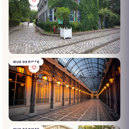
Chasse
au trésor
-
Passages
couverts
10 → 2 000
participants
Dès
28€/pers.
JEUX DE PISTE
Chasse
au trésor
-
Quartier
latin
10 → 2 000
participants
Dès
28€/pers.