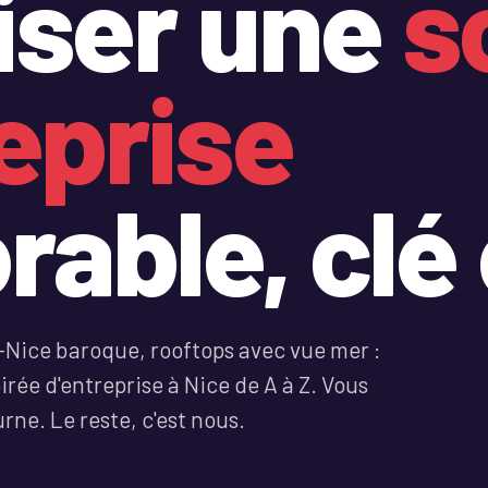
iser une
s
eprise
able, clé 
Nice baroque, rooftops avec vue mer :
rée d'entreprise à Nice de A à Z. Vous
rne. Le reste, c'est nous.