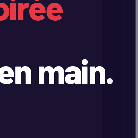
oirée
en main.