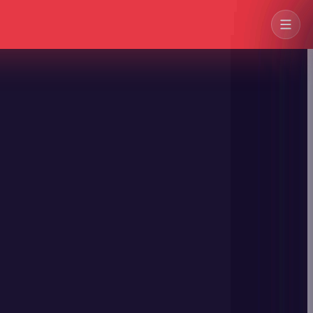
→
→
→