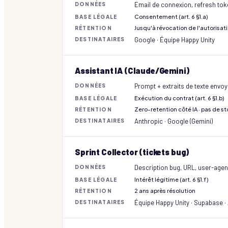
Email de connexion, refresh tok
DONNÉES
Consentement (art. 6 §1.a)
BASE LÉGALE
Jusqu'à révocation de l'autorisat
RÉTENTION
Google · Équipe Happy Unity
DESTINATAIRES
Assistant IA (Claude/Gemini)
Prompt + extraits de texte envoy
DONNÉES
Exécution du contrat (art. 6 §1.b)
BASE LÉGALE
Zero-retention côté IA · pas de 
RÉTENTION
Anthropic · Google (Gemini)
DESTINATAIRES
Sprint Collector (tickets bug)
Description bug, URL, user-agent
DONNÉES
Intérêt légitime (art. 6 §1.f)
BASE LÉGALE
2 ans après résolution
RÉTENTION
Équipe Happy Unity · Supabase · 
DESTINATAIRES