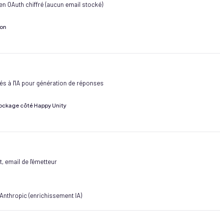
en OAuth chiffré (aucun email stocké)
ion
és à l'IA pour génération de réponses
stockage côté Happy Unity
, email de l'émetteur
Anthropic (enrichissement IA)