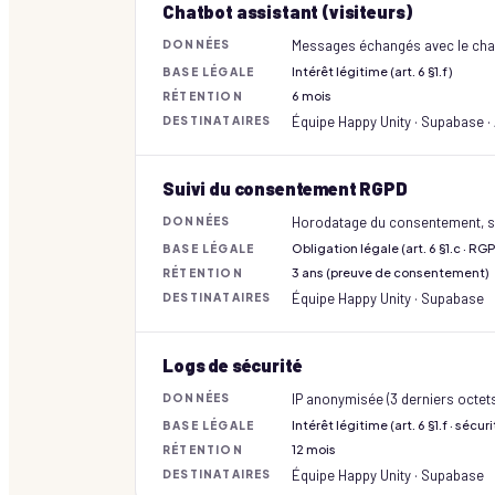
Chatbot assistant (visiteurs)
Messages échangés avec le chatb
DONNÉES
Intérêt légitime (art. 6 §1.f)
BASE LÉGALE
6 mois
RÉTENTION
Équipe Happy Unity · Supabase ·
DESTINATAIRES
Suivi du consentement RGPD
Horodatage du consentement, so
DONNÉES
Obligation légale (art. 6 §1.c · RGP
BASE LÉGALE
3 ans (preuve de consentement)
RÉTENTION
Équipe Happy Unity · Supabase
DESTINATAIRES
Logs de sécurité
IP anonymisée (3 derniers octets
DONNÉES
Intérêt légitime (art. 6 §1.f · séc
BASE LÉGALE
12 mois
RÉTENTION
Équipe Happy Unity · Supabase
DESTINATAIRES