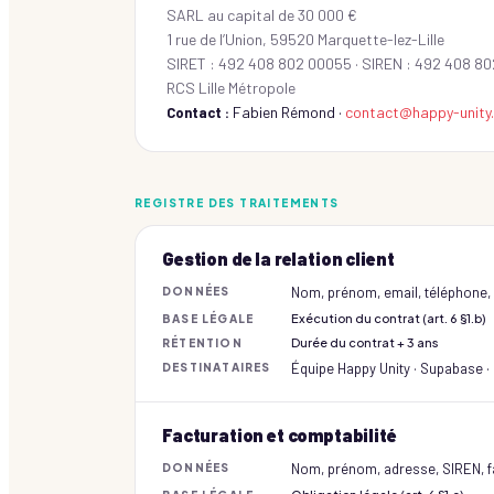
SARL au capital de 30 000 €
1 rue de l’Union, 59520 Marquette-lez-Lille
SIRET : 492 408 802 00055 · SIREN : 492 408 80
RCS Lille Métropole
Fabien Rémond ·
contact@happy-unity
Contact :
REGISTRE DES TRAITEMENTS
Gestion de la relation client
Nom, prénom, email, téléphone, e
DONNÉES
Exécution du contrat (art. 6 §1.b)
BASE LÉGALE
Durée du contrat + 3 ans
RÉTENTION
Équipe Happy Unity · Supabase ·
DESTINATAIRES
Facturation et comptabilité
Nom, prénom, adresse, SIREN, f
DONNÉES