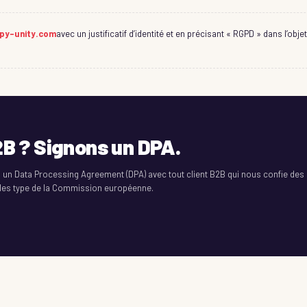
py-unity.com
avec un justificatif d’identité et en précisant « RGPD » dans l’o
2B ? Signons un DPA.
 un Data Processing Agreement (DPA) avec tout client B2B qui nous confie des 
lles type de la Commission européenne.