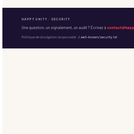
HAPPY UNITY · SECURITY
Une question, un signalement, un audit ? Écrivez à
contact@happ
Politique de divulgation responsable :
/.well-known/security.txt