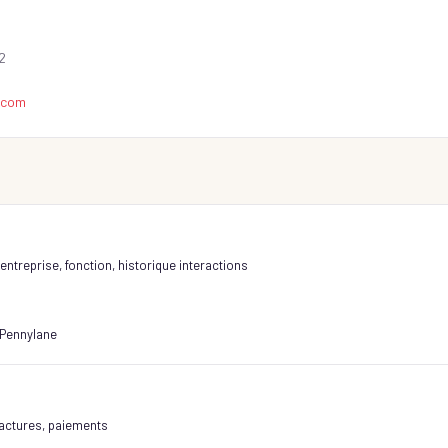
2
.com
ntreprise, fonction, historique interactions
 Pennylane
actures, paiements