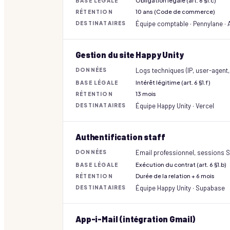
Obligation légale (art. 6 §1.c)
BASE LÉGALE
10 ans (Code de commerce)
RÉTENTION
Équipe comptable · Pennylane · A
DESTINATAIRES
Gestion du site Happy Unity
Logs techniques (IP, user-agent,
DONNÉES
Intérêt légitime (art. 6 §1.f)
BASE LÉGALE
13 mois
RÉTENTION
Équipe Happy Unity · Vercel
DESTINATAIRES
Authentification staff
Email professionnel, sessions 
DONNÉES
Exécution du contrat (art. 6 §1.b)
BASE LÉGALE
Durée de la relation + 6 mois
RÉTENTION
Équipe Happy Unity · Supabase
DESTINATAIRES
App-i-Mail (intégration Gmail)