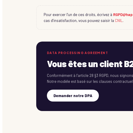
Pour exercer l’un de ces droits, écrivez à
RGPD@hap
cas d’insatisfaction, vous pouvez saisir la
CNIL
.
DATA PROCESSING AGREEMENT
Vous êtes un client B
Conformément à l’article 28 §3 RGPD, nous signons
Notre modèle est basé sur les clauses contractue
Demander notre DPA