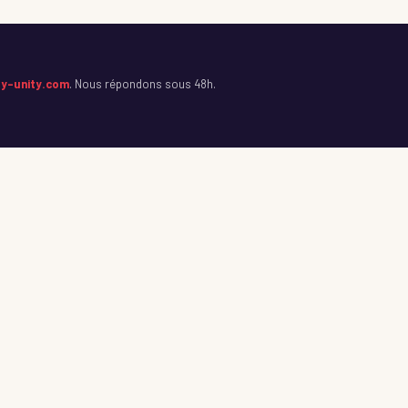
y-unity.com
. Nous répondons sous 48h.