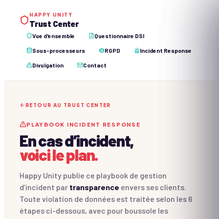
HAPPY UNITY
Trust Center
Vue d'ensemble
Questionnaire DSI
Sous-processeurs
RGPD
Incident Response
Divulgation
Contact
RETOUR AU TRUST CENTER
PLAYBOOK INCIDENT RESPONSE
En cas d’incident,
voici le plan.
Happy Unity publie ce playbook de gestion
d’incident par
transparence
envers ses clients.
Toute violation de données est traitée selon les 6
étapes ci-dessous, avec pour boussole les