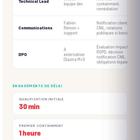
Technical Lead
équipe dev
containment,
remédiation
Fabien
Notification clients,
Communications
Rémon +
CNIL, relations
support
publiques si besoin
Évaluation impact
À
RGPD, décision
DPO
externaliser
notification CNIL,
(Dastra M+1)
obligations légales
ENGAGEMENTS DE DÉLAI
QUALIFICATION INITIALE
30 min
PREMIER CONTAINMENT
1 heure